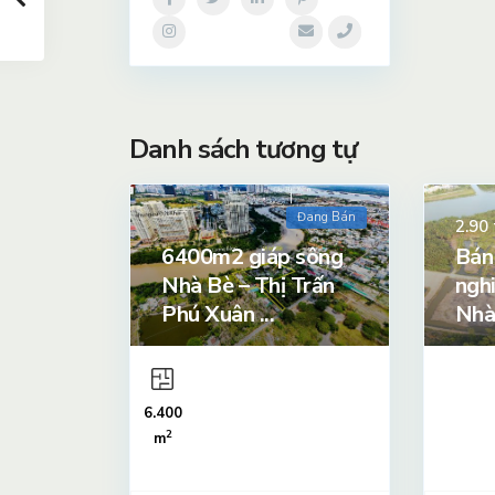
Danh sách tương tự
Đang Bán
2.90
6400m2 giáp sông
Bán
Nhà Bè – Thị Trấn
ngh
Phú Xuân ...
Nhà
6.400
2
m