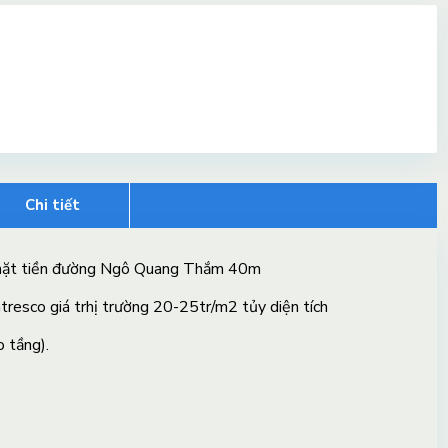
Chi tiết
 mặt tiền đường Ngô Quang Thắm 40m
ntresco giá trhị trường 20-25tr/m2 tủy diện tích
 tầng).