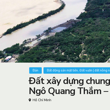
,
Bán
Bất động sản mặt tiền
Đất vườn | đất nông 
Đất xây dựng chun
Ngô Quang Thắm – 
Hồ Chí Minh