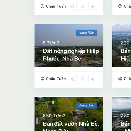
Châu Tuấn
Châ
Đang Bán
Tr/m2
8
2.20
Đất nông nghiệp Hiệp
Bán
Phước, Nhà Bè
Hiệ
Châu Tuấn
Châ
Đang Bán
Tr/m2
6.50
2.80
Bán đất vườn Nhà Bè,
Bán