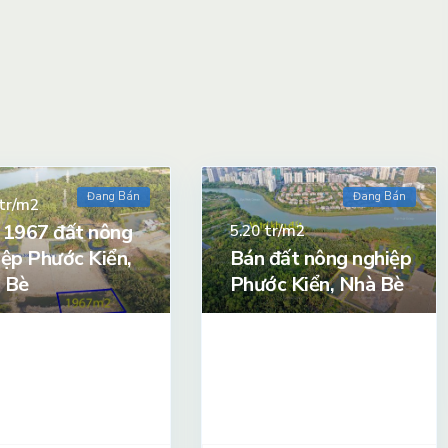
Đang Bán
Đang Bán
tr/m2
 1967 đất nông
tr/m2
5.20
iệp Phước Kiển,
Bán đất nông nghiệp
 Bè
Phước Kiển, Nhà Bè