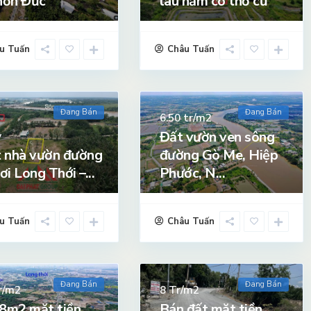
hơn Đức
lâu năm có thổ cư
u Tuấn
Châu Tuấn
Đang Bán
Đang Bán
tr/m2
6.50
Đất vườn ven sông
ỷ
 nhà vườn đường
đường Gò Me, Hiệp
ơi Long Thới –...
Phước, N...
u Tuấn
Châu Tuấn
Đang Bán
Đang Bán
r/m2
Tr/m2
8
8m2 mặt tiền
Bán đất mặt tiền