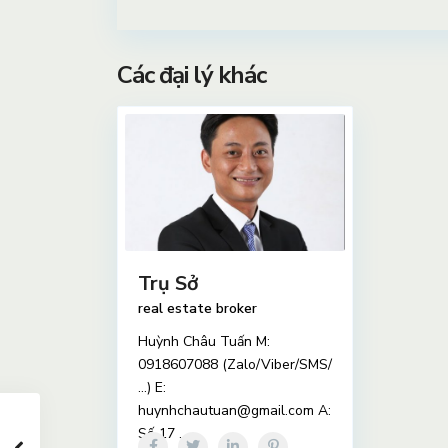
Các đại lý khác
Trụ Sở
real estate broker
Huỳnh Châu Tuấn M:
0918607088 (Zalo/Viber/SMS/
…) E:
huynhchautuan@gmail.com A:
Số 17
...