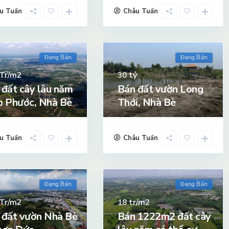
u Tuấn
Châu Tuấn
Đang Bán
Đang Bán
Tr/m2
tỷ
30
 đất cây lâu năm
Bán đất vườn Long
p Phước, Nhà Bè
Thới, Nhà Bè
u Tuấn
Châu Tuấn
Đang Bán
Đang Bán
Tr/m2
tr/m2
18
 đất vườn Nhà Bè
Bán 1222m2 đất cây