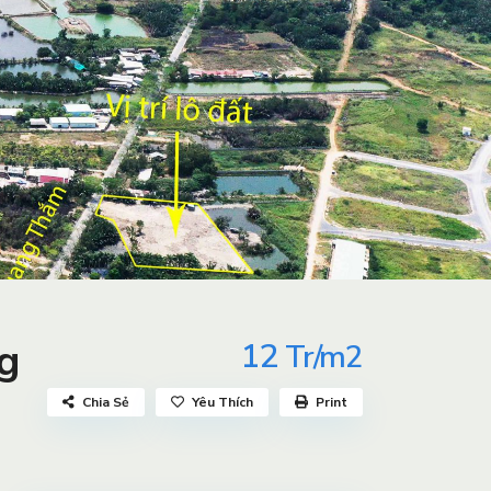
g
12
Tr/m2
Chia Sẻ
Yêu Thích
Print