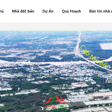
hủ
Nhà đất bán
Dự Án
Quy Hoạch
Bản tin nhà 