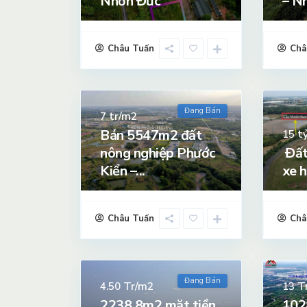
Nhơn Đức
– N
Châu Tuấn
Châ
Đang Bán
tr/m2
7
Bán 5547m2 đất
t
15
nông nghiệp Phước
Đất
Kiển –...
xe h
Châu Tuấn
Châ
Đang Bán
Tr/m2
T
4.50
13
2238.8m2 mặt tiền
102