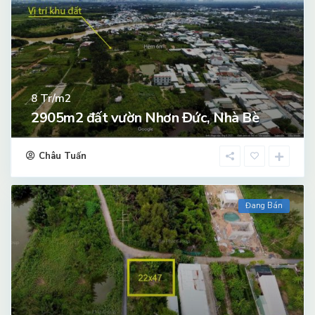
Tr/m2
8
2905m2 đất vườn Nhơn Đức, Nhà Bè
Châu Tuấn
Đang Bán