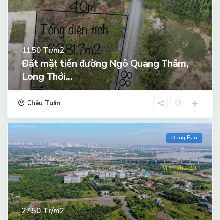
Tr/m2
11.50
Đất mặt tiền đường Ngô Quang Thắm,
Long Thới...
Châu Tuấn
Đang Bán
Tr/m2
27.50