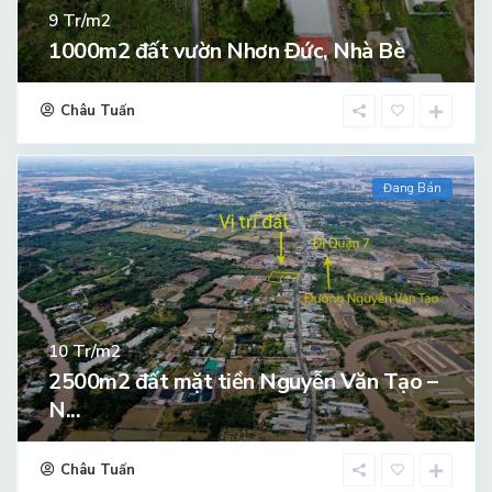
Tr/m2
9
1000m2 đất vườn Nhơn Đức, Nhà Bè
Châu Tuấn
Đang Bán
Tr/m2
10
2500m2 đất mặt tiền Nguyễn Văn Tạo –
N...
Châu Tuấn