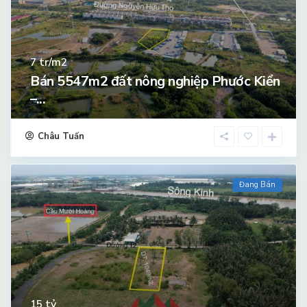
tr/m2
7
Bán 5547m2 đất nông nghiệp Phước Kiển
–...
Châu Tuấn
Đang Bán
tỷ
15