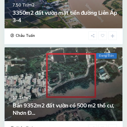
Tr/m2
7.50
3350m2 đất vườn mặt tiền đường Liên Ấp
3-4
Châu Tuấn
Đang Bán
Tr/m2
12
Bán 9352m2 đất vườn có 500 m2 thổ cư,
Nhơn Đ...