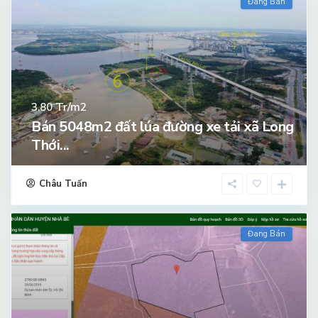
Đang Bán
Tr/m2
3.80
Bán 5048m2 đất lúa đường xe tải xã Long
Thới...
Châu Tuấn
Đang Bán