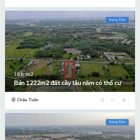
Đang Bán
tr/m2
18
Bán 1222m2 đất cây lâu năm có thổ cư
Châu Tuấn
Đang Bán