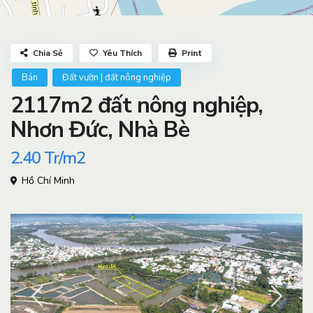
Chia Sẻ
Yêu Thích
Print
Bán
Đất vườn | đất nông nghiệp
2117m2 đất nông nghiệp,
Nhơn Đức, Nhà Bè
2.40
Tr/m2
Hồ Chí Minh