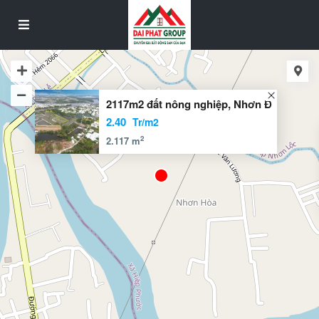
2117m2 đất nông nghiệp, Nhơn Đ
2.40
Tr/m2
2
2.117 m