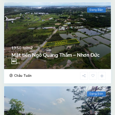
Đang Bán
tr/m2
13.50
Mặt tiền Ngô Quang Thắm – Nhơn Đức
...
Châu Tuấn
Đang Bán