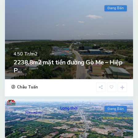
Đang Bán
Tr/m2
4.50
2238.8m2 mặt tiền đường Gò Me – Hiệp
P...
Châu Tuấn
Đang Bán