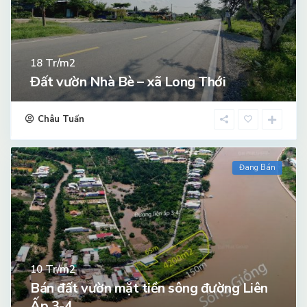
Tr/m2
18
Đất vườn Nhà Bè – xã Long Thới
Châu Tuấn
Đang Bán
Tr/m2
10
Bán đất vườn mặt tiền sông đường Liên
Ấp 3-4...