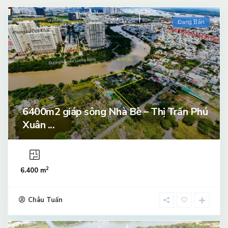
Đang Bán
6400m2 giáp sông Nhà Bè – Thị Trấn Phú
Xuân ...
2
6.400 m
Châu Tuấn