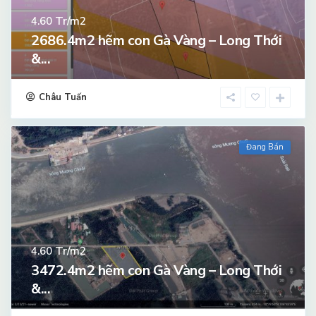
Tr/m2
4.60
2686.4m2 hẽm con Gà Vàng – Long Thới
&...
Châu Tuấn
Đang Bán
Tr/m2
4.60
3472.4m2 hẽm con Gà Vàng – Long Thới
&...