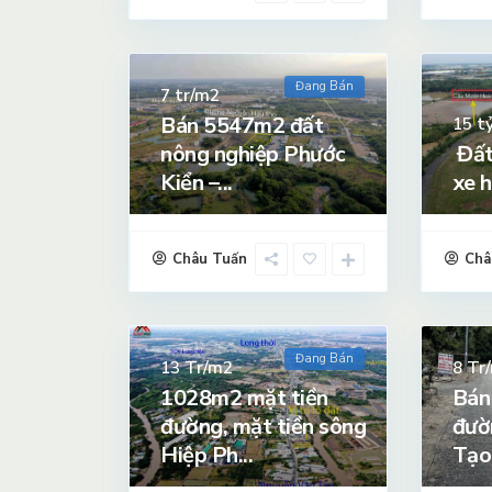
Đang Bán
tr/m2
7
Bán 5547m2 đất
t
15
nông nghiệp Phước
Đất
Kiển –...
xe h
Châu Tuấn
Châ
Đang Bán
Tr/m2
Tr
13
8
1028m2 mặt tiền
Bán
đường, mặt tiền sông
đườ
Hiệp Ph...
Tạo,