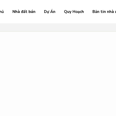
hủ
Nhà đất bán
Dự Án
Quy Hoạch
Bản tin nhà 