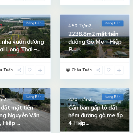
Đang Bán
Đang Bán
Tr/m2
4.50
2238.8m2 mặt tiền
ỷ
 nhà vườn đường
đường Gò Me – Hiệp
ơi Long Thới –...
P...
u Tuấn
Châu Tuấn
Đang Bán
Đang Bán
/m2
Tr/m2
2.70
 đất mặt tiền
Cần bán gấp lô đất
ng Nguyễn Văn
hẽm đường gò me ấp
 Hiệp ...
4 Hiệp...