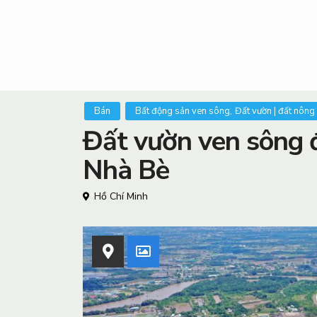
,
Bán
Bất động sản ven sông
Đất vườn | đất nông
Đất vườn ven sông 
Nhà Bè
Hồ Chí Minh