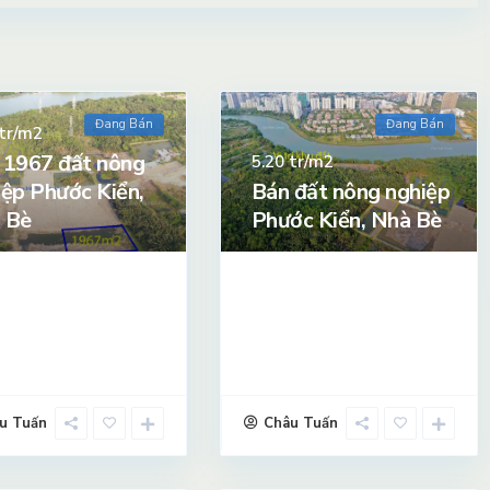
Đang Bán
Đang Bán
tr/m2
 1967 đất nông
tr/m2
5.20
iệp Phước Kiển,
Bán đất nông nghiệp
 Bè
Phước Kiển, Nhà Bè
u Tuấn
Châu Tuấn