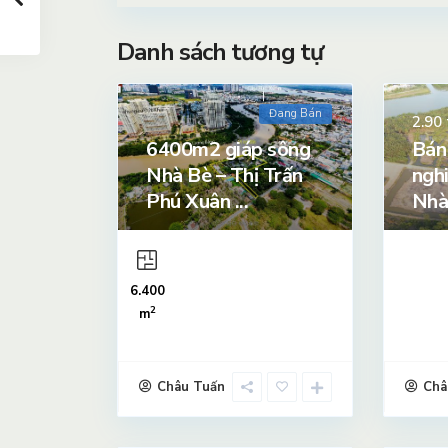
Danh sách tương tự
Đang Bán
2.90
6400m2 giáp sông
Bán
Nhà Bè – Thị Trấn
ngh
Phú Xuân ...
Nhà
6.400
2
m
Châu Tuấn
Châ