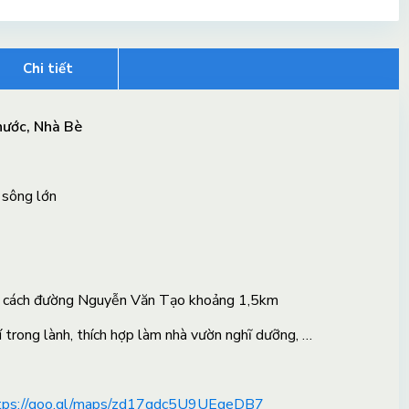
Chi tiết
hước, Nhà Bè
p sông lớn
 cách đường Nguyễn Văn Tạo khoảng 1,5km
trong lành, thích hợp làm nhà vườn nghĩ dưỡng, …
tps://goo.gl/maps/zd17qdc5U9UEgeDB7