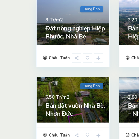
Đang Bán
Tr/m2
8
2.20
Đất nông nghiệp Hiệp
Bán
Phước, Nhà Bè
Hiệ
Châu Tuấn
Châ
Đang Bán
Tr/m2
6.50
2.80
Bán đất vườn Nhà Bè,
Bán
Nhơn Đức
– N
Châu Tuấn
Châ