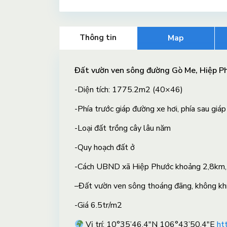
Thông tin
Map
Đất vườn ven sông đường Gò Me, Hiệp P
-Diện tích: 1775.2m2 (40×46)
-Phía trước giáp đường xe hơi, phía sau giá
-Loại đất trồng cây lâu năm
-Quy hoạch đất ở
-Cách UBND xã Hiệp Phước khoảng 2,8km,
–
Đất vườn ven sông thoáng đãng, không khí 
-Giá 6.5tr/m2
Vị trí: 10°35’46.4″N 106°43’50.4″E
ht