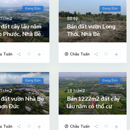
Đang Bán
Đang Bán
Tr/m2
tỷ
30
 đất cây lâu năm
Bán đất vườn Long
p Phước, Nhà Bè
Thới, Nhà Bè
u Tuấn
Châu Tuấn
Đang Bán
Đang Bán
Tr/m2
tr/m2
18
 đất vườn Nhà Bè
Bán 1222m2 đất cây
hơn Đức
lâu năm có thổ cư
u Tuấn
Châu Tuấn