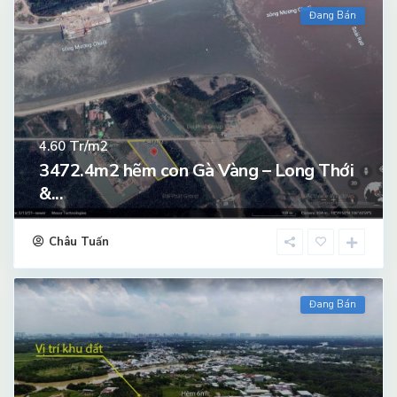
Đang Bán
Tr/m2
4.60
3472.4m2 hẽm con Gà Vàng – Long Thới
&...
Châu Tuấn
Đang Bán