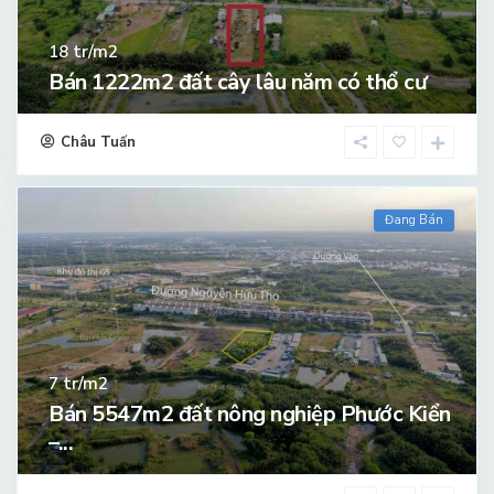
tr/m2
18
Bán 1222m2 đất cây lâu năm có thổ cư
Châu Tuấn
Đang Bán
tr/m2
7
Bán 5547m2 đất nông nghiệp Phước Kiển
–...