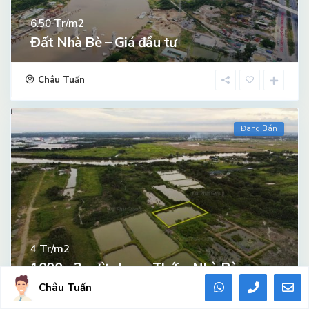
Tr/m2
6.50
Đất Nhà Bè – Giá đầu tư
Châu Tuấn
Đang Bán
Tr/m2
4
1000m2 vườn Long Thới – Nhà Bè
Châu Tuấn