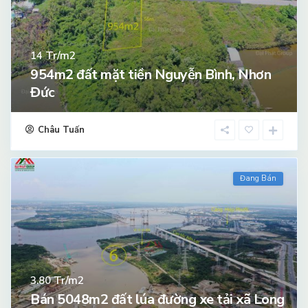
Tr/m2
14
954m2 đất mặt tiền Nguyễn Bình, Nhơn
Đức
Châu Tuấn
Đang Bán
Tr/m2
3.80
Bán 5048m2 đất lúa đường xe tải xã Long