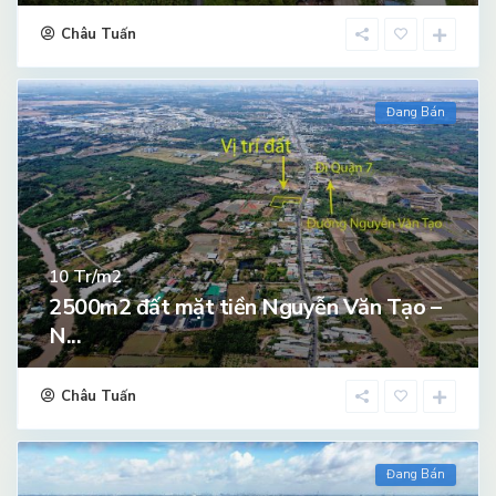
Châu Tuấn
Đang Bán
Tr/m2
10
2500m2 đất mặt tiền Nguyễn Văn Tạo –
N...
Châu Tuấn
Đang Bán