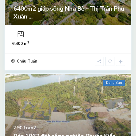
6400m2 giáp sông Nhà Bè – Thị Trấn Phú
Xuân ...
2
6.400 m
Châu Tuấn
Đang Bán
tr/m2
2.90