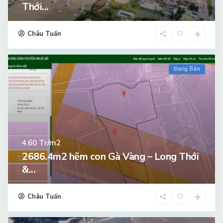
Thới...
Châu Tuấn
Đang Bán
Tr/m2
4.60
2686.4m2 hẽm con Gà Vàng – Long Thới
&...
Châu Tuấn