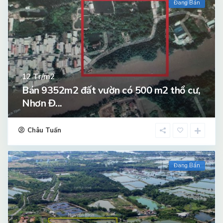
Đang Bán
Tr/m2
12
Bán 9352m2 đất vườn có 500 m2 thổ cư,
Nhơn Đ...
Châu Tuấn
Đang Bán