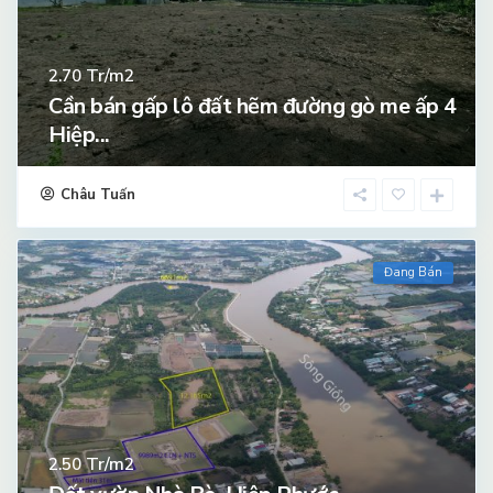
Tr/m2
2.70
Cần bán gấp lô đất hẽm đường gò me ấp 4
Hiệp...
Châu Tuấn
Đang Bán
Tr/m2
2.50