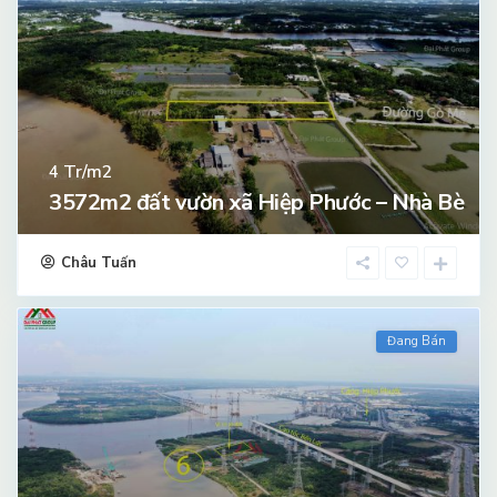
Tr/m2
4
3572m2 đất vườn xã Hiệp Phước – Nhà Bè
Châu Tuấn
Đang Bán