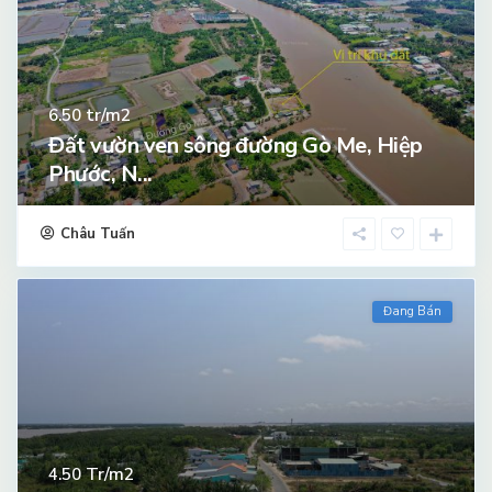
tr/m2
6.50
Đất vườn ven sông đường Gò Me, Hiệp
Phước, N...
Châu Tuấn
Đang Bán
Tr/m2
4.50