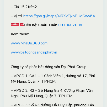
– Giá 15.2tr/m2
– Vị trí:
https://goo.gl/maps/4iRXvEjkbPUdGwv8A
Liên hệ: Châu Tuấn
0918607088
X
em thêm:
www.NhaBe.360.com
www.batdongsandaiphat.vn
——————————————————
Công ty cổ phần bất động sản Đại Phát Group.
– VPGD 1: SA1 – 1 Cảnh Viên 1, đường số 17, Phú
Mỹ Hưng, Quận 7, TPHCM.
– VPGD 2: R2 – 25 Hưng Gia 4, đường Phạm Văn
Nghị, Phú Mỹ Hưng, Quận 7, TPHCM.
– VPGD 3: Số 63 đường Hà Huy Tập, phường Tân