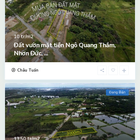
tr/m2
10
Đất vườn mặt tiền Ngô Quang Thắm,
Nhơn Đức, ...
Châu Tuấn
Đang Bán
tr/m2
13.50