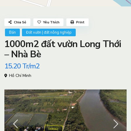
Chia Sẻ
Yêu Thích
Print
Bán
Đất vườn | đất nông nghiệp
1000m2 đất vườn Long Thới
– Nhà Bè
15.20
Tr/m2
Hồ Chí Minh