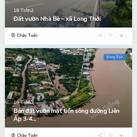
Tr/m2
18
Đất vườn Nhà Bè – xã Long Thới
Châu Tuấn
Đang Bán
Tr/m2
10
Bán đất vườn mặt tiền sông đường Liên
Ấp 3-4...
Châu Tuấn