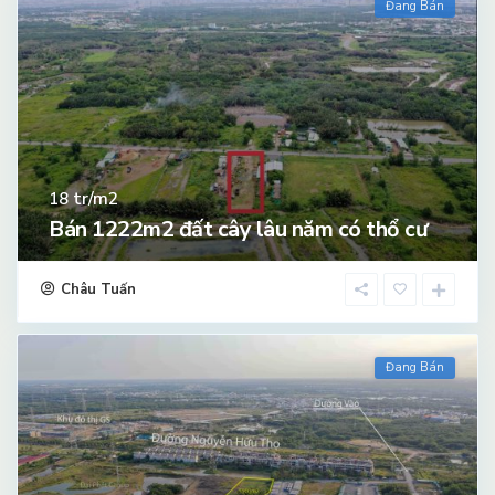
Đang Bán
tr/m2
18
Bán 1222m2 đất cây lâu năm có thổ cư
Châu Tuấn
Đang Bán