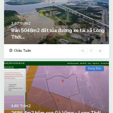
Tr/m2
3.80
Bán 5048m2 đất lúa đường xe tải xã Long
Thới...
Châu Tuấn
Đang Bán
Tr/m2
4.60
2686.4m2 hẽm con Gà Vàng – Long Thới