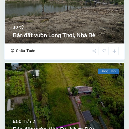
tỷ
30
Bán đất vườn Long Thới, Nhà Bè
Châu Tuấn
Đang Bán
Tr/m2
6.50