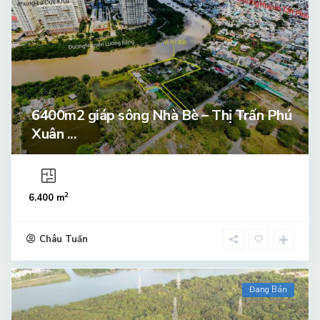
6400m2 giáp sông Nhà Bè – Thị Trấn Phú
Xuân ...
2
6.400 m
Châu Tuấn
Đang Bán