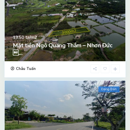
tr/m2
13.50
Mặt tiền Ngô Quang Thắm – Nhơn Đức
...
Châu Tuấn
Đang Bán