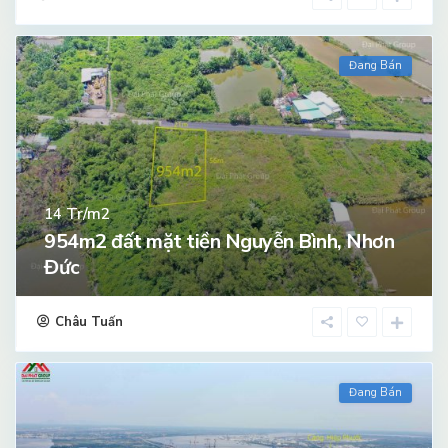
Đang Bán
Tr/m2
14
954m2 đất mặt tiền Nguyễn Bình, Nhơn
Đức
Châu Tuấn
Đang Bán