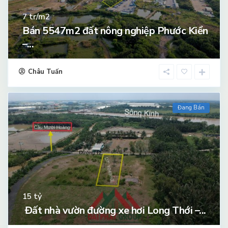
tr/m2
7
Bán 5547m2 đất nông nghiệp Phước Kiển
–...
Châu Tuấn
Đang Bán
tỷ
15
Đất nhà vườn đường xe hơi Long Thới –...