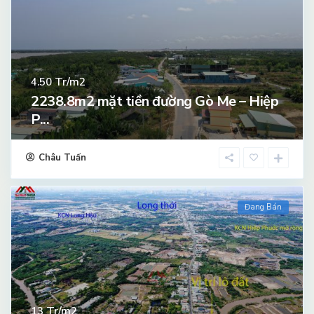
Tr/m2
4.50
2238.8m2 mặt tiền đường Gò Me – Hiệp
P...
Châu Tuấn
Đang Bán
Tr/m2
13