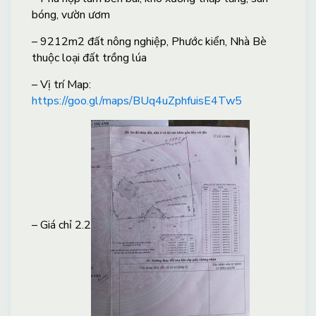
bóng, vườn ươm
– 9212m2 đất nông nghiệp, Phước kiển, Nhà Bè
thuộc loại đất trồng lúa
– Vị trí Map:
https://goo.gl/maps/BUq4uZphfuisE4Tw5
– Giá chỉ 2.2