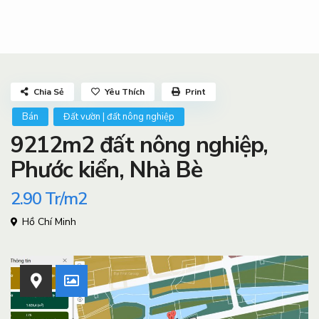
Chia Sẻ
Yêu Thích
Print
Bán
Đất vườn | đất nông nghiệp
9212m2 đất nông nghiệp,
Phước kiển, Nhà Bè
2.90
Tr/m2
Hồ Chí Minh