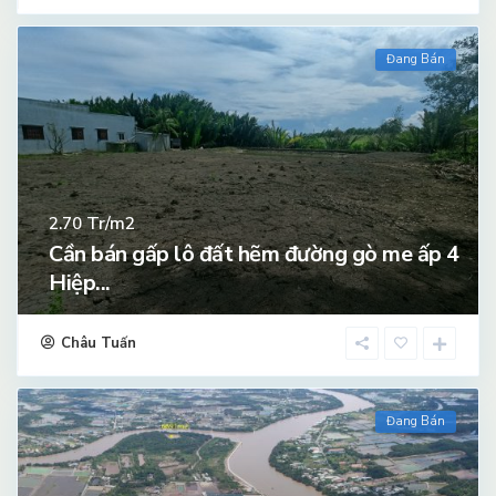
Đang Bán
Tr/m2
2.70
Cần bán gấp lô đất hẽm đường gò me ấp 4
Hiệp...
Châu Tuấn
Đang Bán