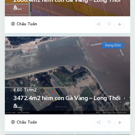
&...
Châu Tuấn
Đang Bán
Tr/m2
4.60
3472.4m2 hẽm con Gà Vàng – Long Thới
&...
Châu Tuấn