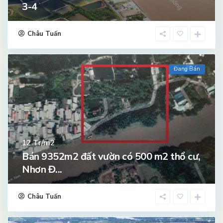
3-4
Châu Tuấn
Đang Bán
Tr/m2
12
Bán 9352m2 đất vườn có 500 m2 thổ cư,
Nhơn Đ...
Châu Tuấn