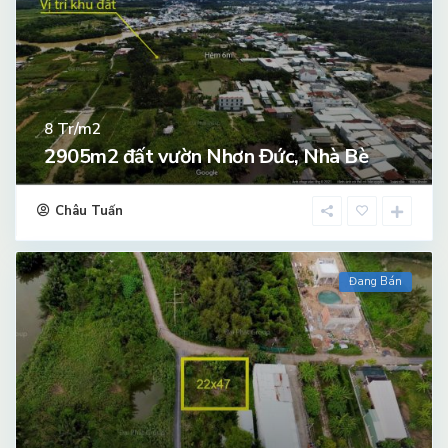
Tr/m2
8
2905m2 đất vườn Nhơn Đức, Nhà Bè
Châu Tuấn
Đang Bán