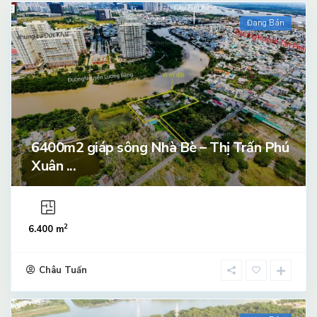
Đang Bán
6400m2 giáp sông Nhà Bè – Thị Trấn Phú
Xuân ...
2
6.400 m
Châu Tuấn