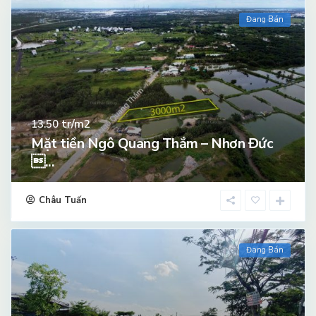
Đang Bán
tr/m2
13.50
Mặt tiền Ngô Quang Thắm – Nhơn Đức
...
Châu Tuấn
Đang Bán