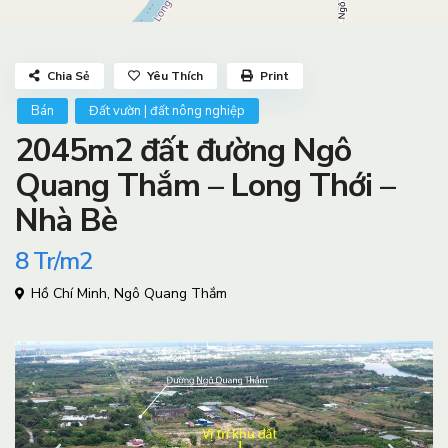
Chia Sẻ
Yêu Thích
Print
Bán
Đất vườn | đất nông nghiệp
2045m2 đất đường Ngô
Quang Thắm – Long Thới –
Nhà Bè
8
Tr/m2
Hồ Chí Minh
,
Ngô Quang Thắm