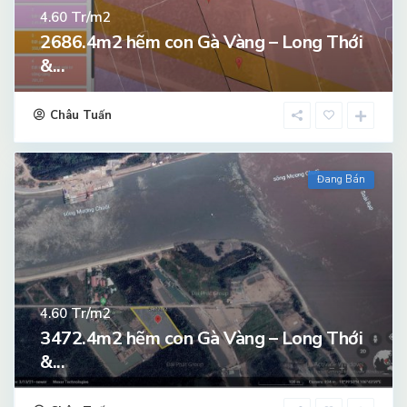
Tr/m2
4.60
2686.4m2 hẽm con Gà Vàng – Long Thới
&...
Châu Tuấn
Đang Bán
Tr/m2
4.60
3472.4m2 hẽm con Gà Vàng – Long Thới
&...