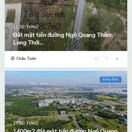
Tr/m2
11.50
Đất mặt tiền đường Ngô Quang Thắm,
Long Thới...
Châu Tuấn
Đang Bán
Tr/m2
27.50
1400m2 đất mặt tiền đường Ngô Quang