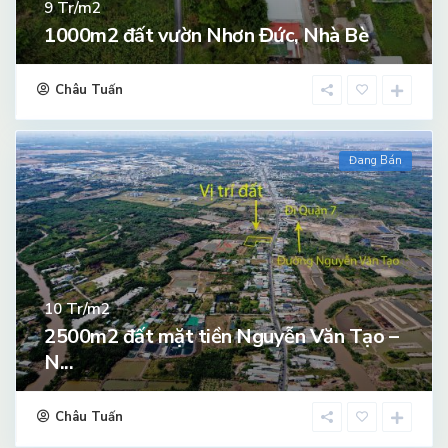
Tr/m2
9
1000m2 đất vườn Nhơn Đức, Nhà Bè
Châu Tuấn
Đang Bán
Tr/m2
10
2500m2 đất mặt tiền Nguyễn Văn Tạo –
N...
Châu Tuấn