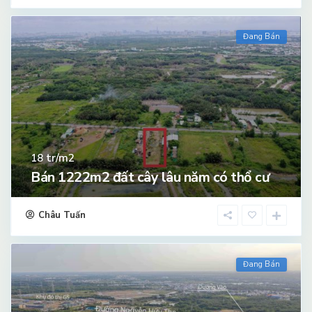
Đang Bán
tr/m2
18
Bán 1222m2 đất cây lâu năm có thổ cư
Châu Tuấn
Đang Bán