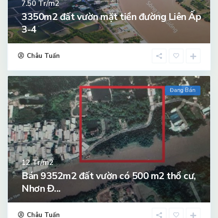
Tr/m2
7.50
3350m2 đất vườn mặt tiền đường Liên Ấp
3-4
Châu Tuấn
Đang Bán
Tr/m2
12
Bán 9352m2 đất vườn có 500 m2 thổ cư,
Nhơn Đ...
Châu Tuấn