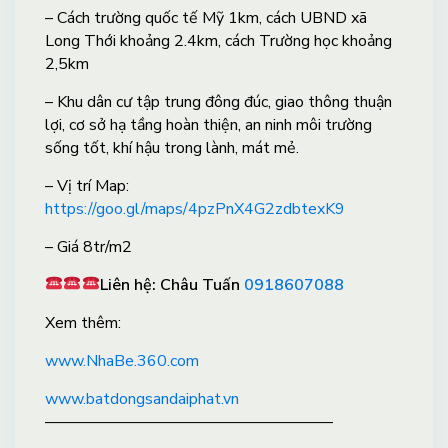
– Cách trường quốc tế Mỹ 1km, cách UBND xã
Long Thới khoảng 2.4km, cách Trường học khoảng
2,5km
– Khu dân cư tập trung đông đúc, giao thông thuận
lợi, cơ sở hạ tầng hoàn thiện, an ninh môi trường
sống tốt, khí hậu trong lành, mát mẻ.
– Vị trí Map:
https://goo.gl/maps/4pzPnX4G2zdbtexK9
– Giá 8tr/m2
Liên hệ: Châu Tuấn
0918607088
X
em thêm:
www.NhaBe.360.com
www.batdongsandaiphat.vn
——————————————————