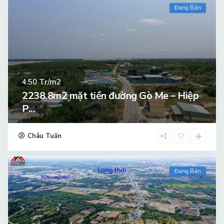
Đang Bán
Tr/m2
4.50
2238.8m2 mặt tiền đường Gò Me – Hiệp
P...
Châu Tuấn
Đang Bán