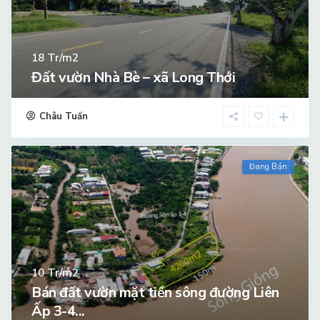
Tr/m2
18
Đất vườn Nhà Bè – xã Long Thới
Châu Tuấn
Đang Bán
Tr/m2
10
Bán đất vườn mặt tiền sông đường Liên
Ấp 3-4...