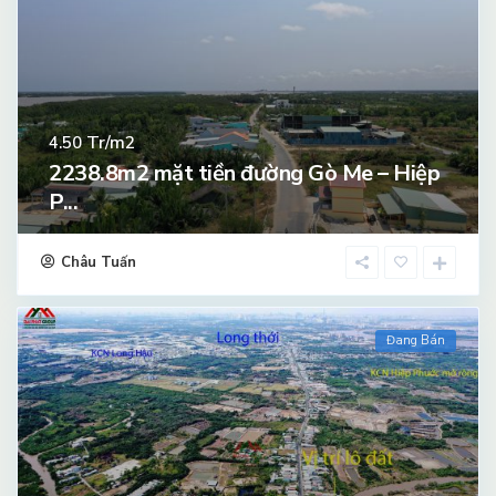
Tr/m2
4.50
2238.8m2 mặt tiền đường Gò Me – Hiệp
P...
Châu Tuấn
Đang Bán