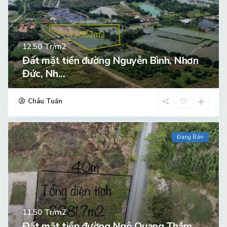
Tr/m2
12.50
Đất mặt tiền đường Nguyễn Bình, Nhơn
Đức, Nh...
Châu Tuấn
Đang Bán
Tr/m2
11.50
Đất mặt tiền đường Ngô Quang Thắm,