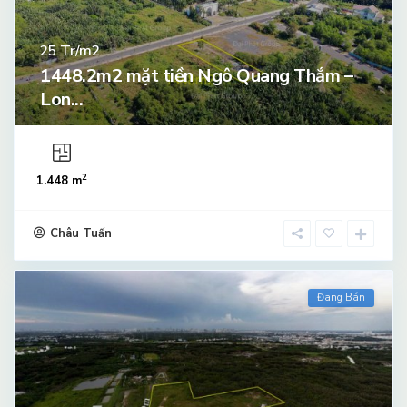
Tr/m2
25
1448.2m2 mặt tiền Ngô Quang Thắm –
Lon...
2
1.448 m
Châu Tuấn
Đang Bán