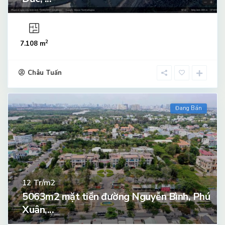
2
7.108 m
Châu Tuấn
Đang Bán
Tr/m2
12
5063m2 mặt tiền đường Nguyễn Bình, Phú
Xuân,...