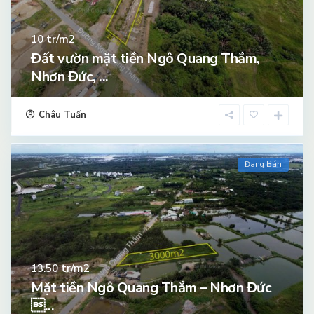
tr/m2
10
Đất vườn mặt tiền Ngô Quang Thắm,
Nhơn Đức, ...
Châu Tuấn
Đang Bán
tr/m2
13.50
Mặt tiền Ngô Quang Thắm – Nhơn Đức
...