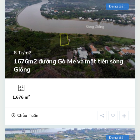
Đang Bán
Tr/m2
8
1676m2 đường Gò Me và mặt tiền sông
Giồng
2
1.676 m
Châu Tuấn
Đang Bán