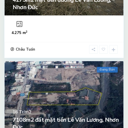
Nhơn Đức
2
4.275 m
Châu Tuấn
Đang Bán
Tr/m2
16
7108m2 đất mặt tiền Lê Văn Lương, Nhơn
Đức, ...