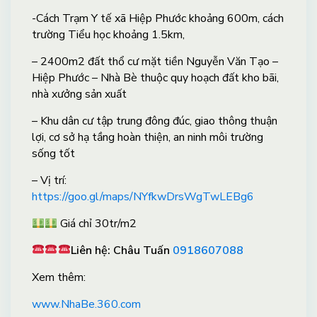
-Cách Trạm Y tế xã Hiệp Phước khoảng 600m, cách
trường Tiểu học khoảng 1.5km,
– 2400m2 đất thổ cư mặt tiền Nguyễn Văn Tạo –
Hiệp Phước – Nhà Bè thuộc quy hoạch đất kho bãi,
nhà xưởng sản xuất
– Khu dân cư tập trung đông đúc, giao thông thuận
lợi, cơ sở hạ tầng hoàn thiện, an ninh môi trường
sống tốt
– Vị trí:
https://goo.gl/maps/NYfkwDrsWgTwLEBg6
Giá chỉ 30tr/m2
Liên hệ: Châu Tuấn
0918607088
X
em thêm:
www.NhaBe.360.com