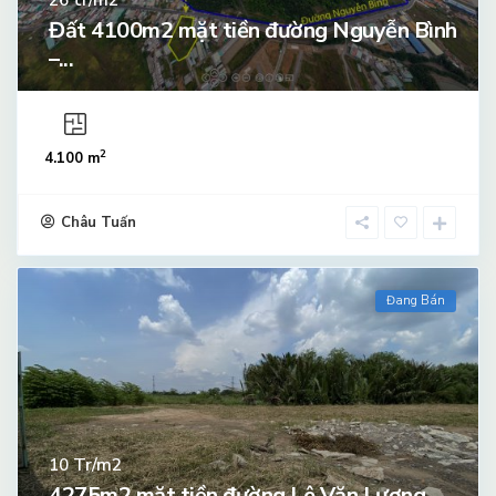
tr/m2
26
Đất 4100m2 mặt tiền đường Nguyễn Bình
–...
2
4.100 m
Châu Tuấn
Đang Bán
Tr/m2
10
4275m2 mặt tiền đường Lê Văn Lương,