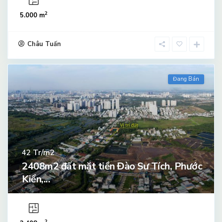
2
5.000 m
Châu Tuấn
Đang Bán
Tr/m2
42
2408m2 đất mặt tiền Đào Sư Tích, Phước
Kiển,...
2