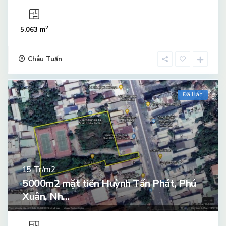
2
5.063 m
Châu Tuấn
Đã Bán
Tr/m2
15
5000m2 mặt tiền Huỳnh Tấn Phát, Phú
Xuân, Nh...