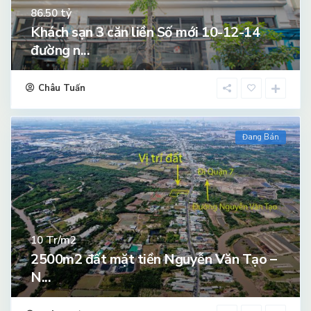
tỷ
86.50
Khách sạn 3 căn liền Số mới 10-12-14
đường n...
Châu Tuấn
Đang Bán
Tr/m2
10
2500m2 đất mặt tiền Nguyễn Văn Tạo –
N...