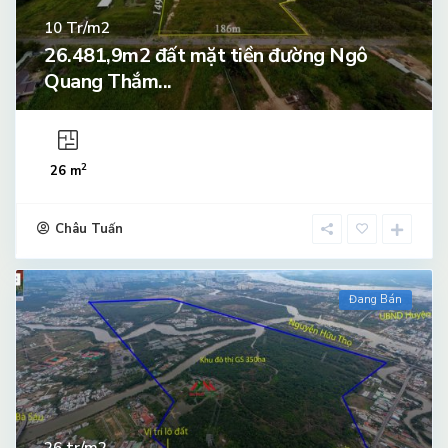
Tr/m2
10
26.481,9m2 đất mặt tiền đường Ngô
Quang Thắm...
2
26 m
Châu Tuấn
Đang Bán