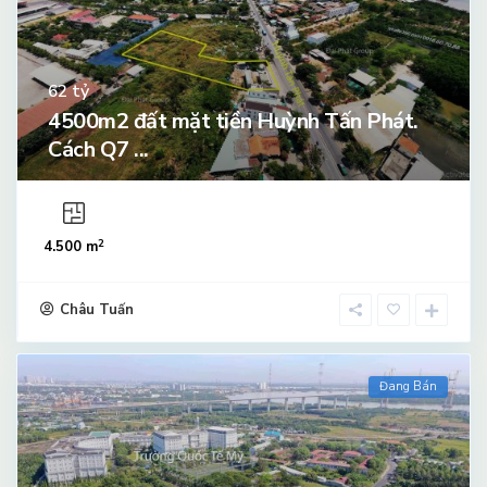
tỷ
62
4500m2 đất mặt tiền Huỳnh Tấn Phát.
Cách Q7 ...
2
4.500 m
Châu Tuấn
Đang Bán