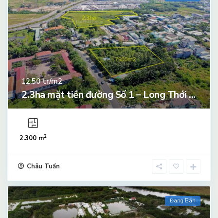
tr/m2
12.50
2.3ha mặt tiền đường Số 1 – Long Thới ...
2
2.300 m
Châu Tuấn
Đang Bán