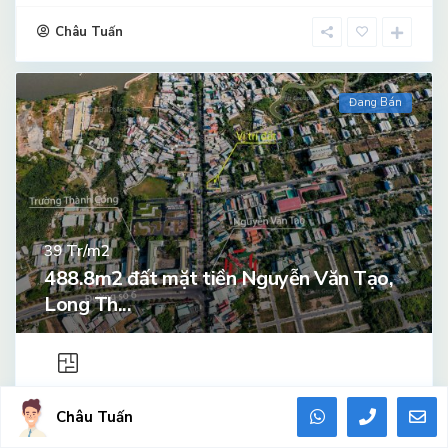
Châu Tuấn
Đang Bán
Tr/m2
39
488.8m2 đất mặt tiền Nguyễn Văn Tạo,
Long Th...
2
489 m
Châu Tuấn