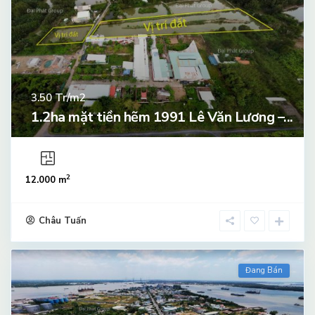
Tr/m2
3.50
1.2ha mặt tiền hẽm 1991 Lê Văn Lương –...
2
12.000 m
Châu Tuấn
Đang Bán