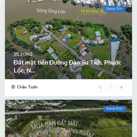
Đang Bán
tr/m2
15
Đất mặt tiền Đường Đào Sư Tích, Phước
Lộc, N...
Châu Tuấn
Đang Bán