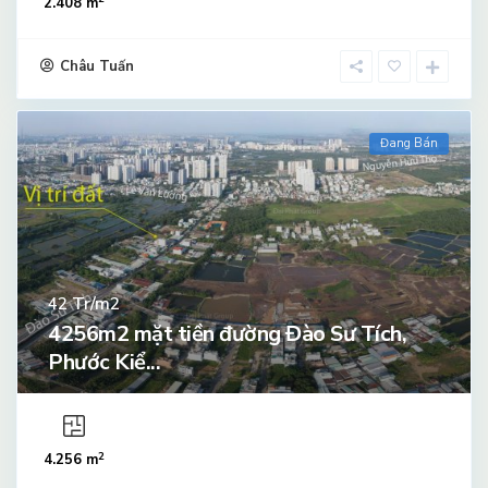
2.408 m
Châu Tuấn
Đang Bán
Tr/m2
42
4256m2 mặt tiền đường Đào Sư Tích,
Phước Kiể...
2
4.256 m