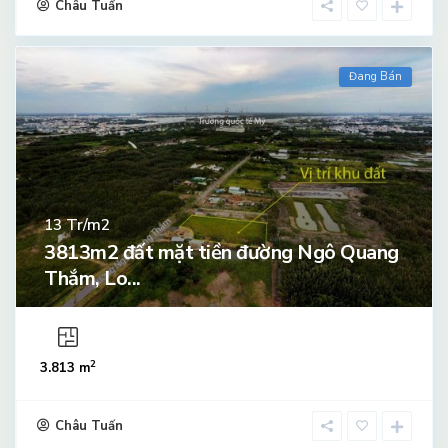
Châu Tuấn
Đang Bán
Tr/m2
13
3813m2 đất mặt tiền đường Ngô Quang
Thắm, Lo...
2
3.813 m
Châu Tuấn