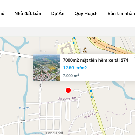
hủ
Nhà đất bán
Dự Án
Quy Hoạch
Bản tin nhà 
7000m2 mặt tiền hẽm xe tải 274
12.50
tr/m2
2
7.000 m