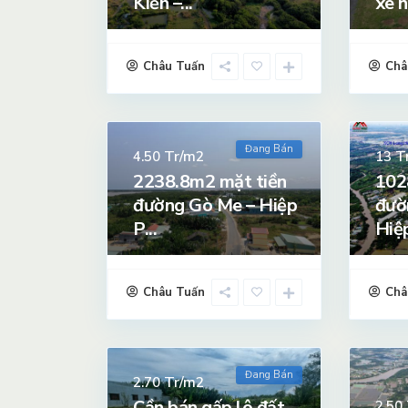
Kiển –...
xe h
Châu Tuấn
Châ
Đang Bán
Tr/m2
T
4.50
13
2238.8m2 mặt tiền
102
đường Gò Me – Hiệp
đườ
P...
Hiệp
Châu Tuấn
Châ
Đang Bán
Tr/m2
2.70
Cần bán gấp lô đất
2.50