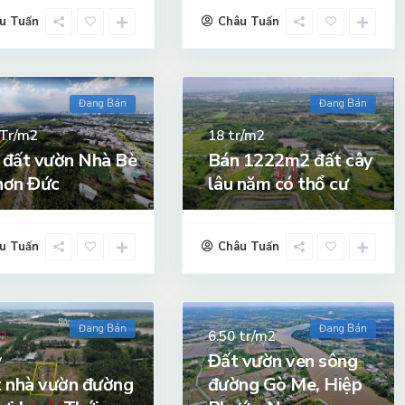
u Tuấn
Châu Tuấn
Đang Bán
Đang Bán
Tr/m2
tr/m2
18
 đất vườn Nhà Bè
Bán 1222m2 đất cây
hơn Đức
lâu năm có thổ cư
u Tuấn
Châu Tuấn
Đang Bán
Đang Bán
tr/m2
6.50
Đất vườn ven sông
ỷ
 nhà vườn đường
đường Gò Me, Hiệp