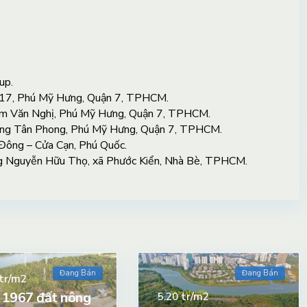
up.
 17, Phú Mỹ Hưng, Quận 7, TPHCM.
ạm Văn Nghị, Phú Mỹ Hưng, Quận 7, TPHCM.
ng Tân Phong, Phú Mỹ Hưng, Quận 7, TPHCM.
ông – Cửa Cạn, Phú Quốc.
g Nguyễn Hữu Thọ, xã Phước Kiển, Nhà Bè, TPHCM.
Đang Bán
Đang Bán
tr/m2
 1967 đất nông
tr/m2
5.20