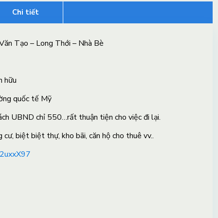
Chi tiết
Văn Tạo – Long Thới – Nhà Bè
n hữu
rường quốc tế Mỹ
ch UBND chỉ 550…rất thuận tiện cho việc đi lại.
ư, biệt biệt thự, kho bãi, căn hộ cho thuê vv..
42uxxX97