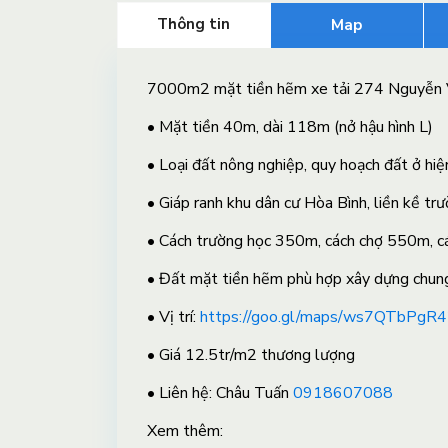
Thông tin
Map
7000m2 mặt tiền hẽm xe tải 274 Nguyễn 
• Mặt tiền 40m, dài 118m (nở hậu hình L)
• Loại đất nông nghiệp, quy hoạch đất ở hiệ
• Giáp ranh khu dân cư Hòa Bình, liền kề t
• Cách trường học 350m, cách chợ 550m, cá
• Đất mặt tiền hẽm phù hợp xây dựng chung c
• Vị trí:
https://goo.gl/maps/ws7QTbPgR
• Giá 12.5tr/m2 thương lượng
• Liên hệ: Châu Tuấn
0918607088
X
em thêm: