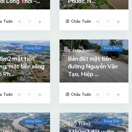
ơi Long Thới –...
Phước, N...
u Tuấn
Châu Tuấn
Đang Bán
Đang Bán
r/m2
Tr/m2
8
8m2 mặt tiền
Bán đất mặt tiền
ng, mặt tiền sông
đường Nguyễn Văn
 Ph...
Tạo, Hiệp ...
u Tuấn
Châu Tuấn
Đang Bán
Đang Bán
Tr/m2
7.50
3350m2 đất vườn
Tr/m2