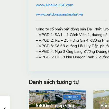
www.NhaBe.360.com
www.batdongsandaiphat.vn
——————————————————
Công ty cổ phần bất động sản Đại Phát Gro
– VPGD 1: SA1 – 1 Cảnh Viên 1, đường số
– VPGD 2: R2 – 25 Hưng Gia 4, đường Ph
– VPGD 3: Số 63 đường Hà Huy Tập, phườ
– VPGD 4: Ngã 3 Ông Lang, đường Dương Đ
– VPGD 5: DP39 khu Dragon Park 2, đườn
Danh sách tương tự
Đang Bán
2.90
6400m2 giáp sông
Bán