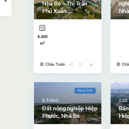
Nhà Bè – Thị Trấn
ngh
Phú Xuân ...
Nhà
6.400
2
m
Châu Tuấn
Châ
Đang Bán
Tr/m2
8
2.20
Đất nông nghiệp Hiệp
Bán
Phước, Nhà Bè
Hiệ