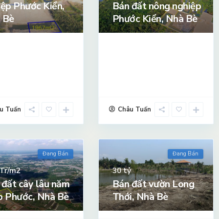
iệp Phước Kiển,
Bán đất nông nghiệp
 Bè
Phước Kiển, Nhà Bè
u Tuấn
Châu Tuấn
Đang Bán
Đang Bán
Tr/m2
tỷ
30
 đất cây lâu năm
Bán đất vườn Long
p Phước, Nhà Bè
Thới, Nhà Bè