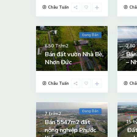
Châu Tuấn
Châ
Đang Bán
Tr/m2
6.50
2.80
Bán đất vườn Nhà Bè,
Bán
Nhơn Đức
– N
Châu Tuấn
Châ
Đang Bán
tr/m2
7
Bán 5547m2 đất
t
15
nông nghiệp Phước
Đất