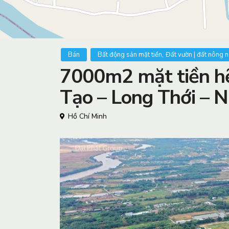
,
Bán
Bất động sản mặt tiền
Đất vườn | đất nông 
7000m2 mặt tiền h
Tạo – Long Thới – 
Hồ Chí Minh