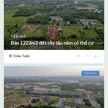
tr/m2
18
Bán 1222m2 đất cây lâu năm có thổ cư
Châu Tuấn
Đang Bán