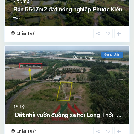
tr/m2
7
Bán 5547m2 đất nông nghiệp Phước Kiển
–...
Châu Tuấn
Đang Bán
tỷ
15
Đất nhà vườn đường xe hơi Long Thới –...
Châu Tuấn