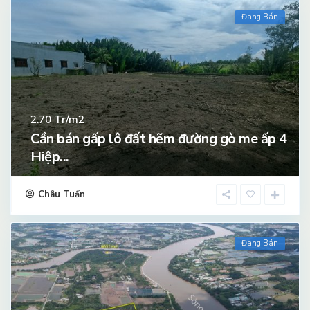
Đang Bán
Tr/m2
2.70
Cần bán gấp lô đất hẽm đường gò me ấp 4
Hiệp...
Châu Tuấn
Đang Bán