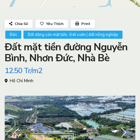
Chia Sẻ
Yêu Thích
Print
,
Bán
Bất động sản mặt tiền
Đất vườn | đất nông nghiệp
Đất mặt tiền đường Nguyễn
Bình, Nhơn Đức, Nhà Bè
12.50
Tr/m2
Hồ Chí Minh