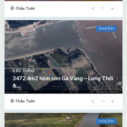
Châu Tuấn
Đang Bán
Tr/m2
4.60
3472.4m2 hẽm con Gà Vàng – Long Thới
&...
Châu Tuấn
Đang Bán