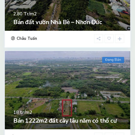
Tr/m2
2.80
Bán đất vườn Nhà Bè – Nhơn Đức
Châu Tuấn
Đang Bán
tr/m2
18
Bán 1222m2 đất cây lâu năm có thổ cư