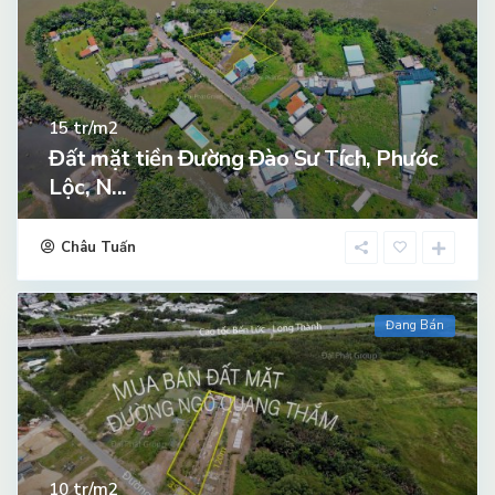
tr/m2
15
Đất mặt tiền Đường Đào Sư Tích, Phước
Lộc, N...
Châu Tuấn
Đang Bán
tr/m2
10