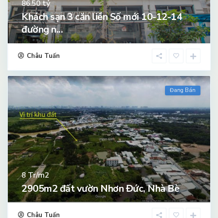
tỷ
86.50
Khách sạn 3 căn liền Số mới 10-12-14
đường n...
Châu Tuấn
Đang Bán
Tr/m2
8
2905m2 đất vườn Nhơn Đức, Nhà Bè
Châu Tuấn