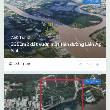
Đang Bán
Tr/m2
7.50
3350m2 đất vườn mặt tiền đường Liên Ấp
3-4
Châu Tuấn
Đang Bán