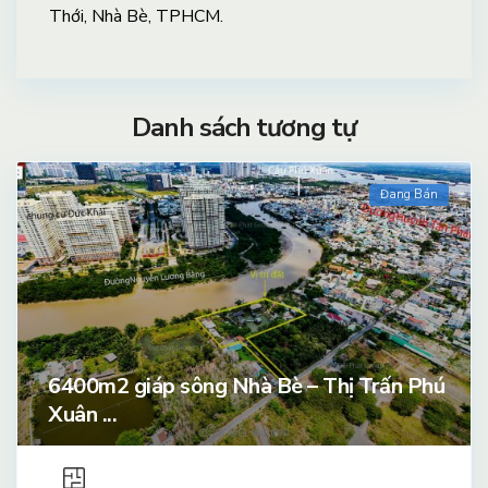
Thới, Nhà Bè, TPHCM.
Danh sách tương tự
Đang Bán
6400m2 giáp sông Nhà Bè – Thị Trấn Phú
Xuân ...