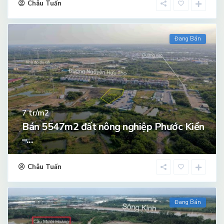
Châu Tuấn
Đang Bán
tr/m2
7
Bán 5547m2 đất nông nghiệp Phước Kiển
–...
Châu Tuấn
Đang Bán