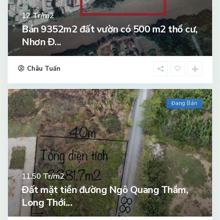
Tr/m2
12
Bán 9352m2 đất vườn có 500 m2 thổ cư,
Nhơn Đ...
Châu Tuấn
Đang Bán
Tr/m2
11.50
Đất mặt tiền đường Ngô Quang Thắm,
Long Thới...