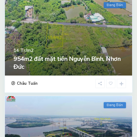
Đang Bán
Tr/m2
14
954m2 đất mặt tiền Nguyễn Bình, Nhơn
Đức
Châu Tuấn
Đang Bán