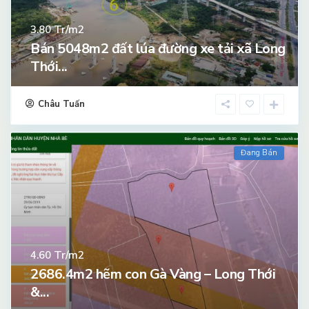
Tr/m2
3.80
Bán 5048m2 đất lúa đường xe tải xã Long
Thới...
Châu Tuấn
Đang Bán
Tr/m2
4.60
2686.4m2 hẽm con Gà Vàng – Long Thới
&...