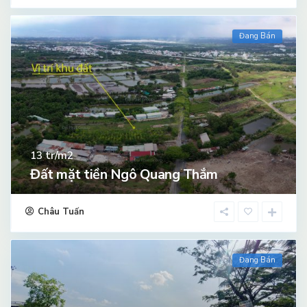
Đang Bán
tr/m2
13
Đất mặt tiền Ngô Quang Thắm
Châu Tuấn
Đang Bán