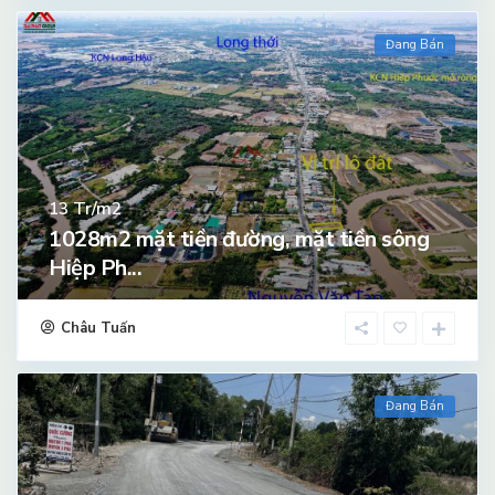
Đang Bán
Tr/m2
13
1028m2 mặt tiền đường, mặt tiền sông
Hiệp Ph...
Châu Tuấn
Đang Bán