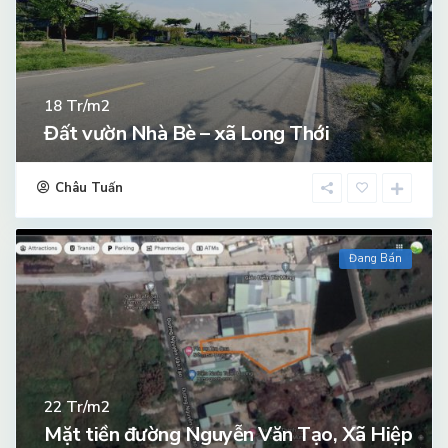
Tr/m2
18
Đất vườn Nhà Bè – xã Long Thới
Châu Tuấn
Đang Bán
Tr/m2
22
Mặt tiền đường Nguyễn Văn Tạo, Xã Hiệp