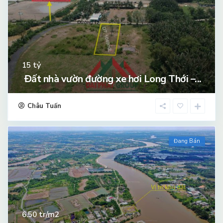
tỷ
15
Đất nhà vườn đường xe hơi Long Thới –...
Châu Tuấn
Đang Bán
tr/m2
6.50