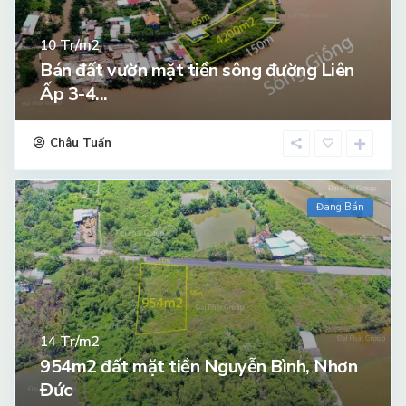
Tr/m2
10
Bán đất vườn mặt tiền sông đường Liên
Ấp 3-4...
Châu Tuấn
Đang Bán
Tr/m2
14
954m2 đất mặt tiền Nguyễn Bình, Nhơn
Đức