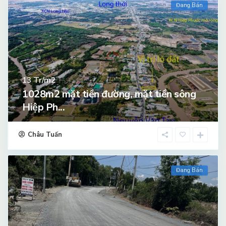
Đang Bán
Tr/m2
13
1028m2 mặt tiền đường, mặt tiền sông
Hiệp Ph...
Châu Tuấn
Đang Bán