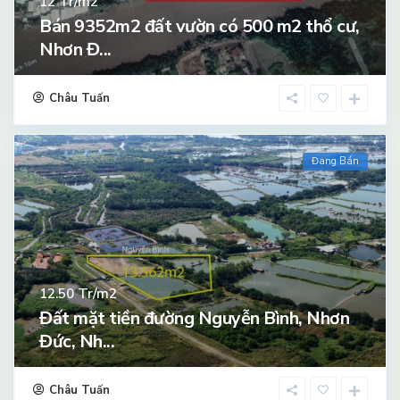
Tr/m2
12
Bán 9352m2 đất vườn có 500 m2 thổ cư,
Nhơn Đ...
Châu Tuấn
Đang Bán
Tr/m2
12.50
Đất mặt tiền đường Nguyễn Bình, Nhơn
Đức, Nh...
Châu Tuấn