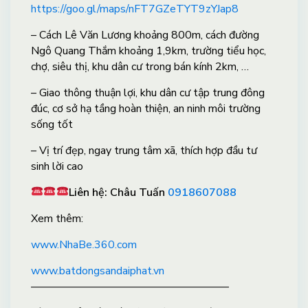
https://goo.gl/maps/nFT7GZeTYT9zYJap8
– Cách Lê Văn Lương khoảng 800m, cách đường
Ngô Quang Thắm khoảng 1,9km, trường tiểu học,
chợ, siêu thị, khu dân cư trong bán kính 2km, …
– Giao thông thuận lợi, khu dân cư tập trung đông
đúc, cơ sở hạ tầng hoàn thiện, an ninh môi trường
sống tốt
– Vị trí đẹp, ngay trung tâm xã, thích hợp đầu tư
sinh lời cao
Liên hệ: Châu Tuấn
0918607088
X
em thêm:
www.NhaBe.360.com
www.batdongsandaiphat.vn
——————————————————