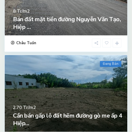
Tr/m2
8
Bán đất mặt tiền đường Nguyễn Văn Tạo,
Hiệp ...
Châu Tuấn
Đang Bán
Tr/m2
2.70
Cần bán gấp lô đất hẽm đường gò me ấp 4
Hiệp...