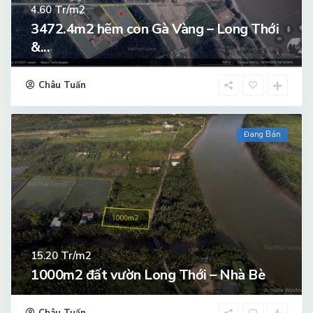
Tr/m2
4.60
3472.4m2 hẽm con Gà Vàng – Long Thới
&...
Châu Tuấn
Đang Bán
Tr/m2
15.20
1000m2 đất vườn Long Thới – Nhà Bè