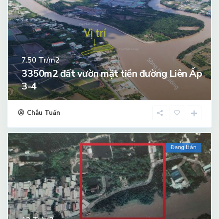
Tr/m2
7.50
3350m2 đất vườn mặt tiền đường Liên Ấp
3-4
Châu Tuấn
Đang Bán