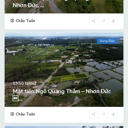
Nhơn Đức, ...
Châu Tuấn
Đang Bán
tr/m2
13.50
Mặt tiền Ngô Quang Thắm – Nhơn Đức
...
Châu Tuấn