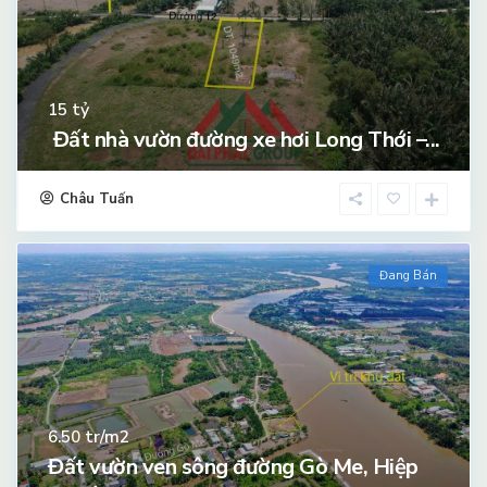
tỷ
15
Đất nhà vườn đường xe hơi Long Thới –...
Châu Tuấn
Đang Bán
tr/m2
6.50
Đất vườn ven sông đường Gò Me, Hiệp