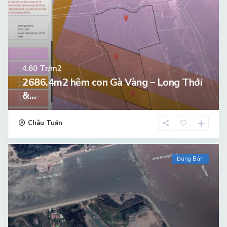
Tr/m2
4.60
2686.4m2 hẽm con Gà Vàng – Long Thới
&...
Châu Tuấn
Đang Bán