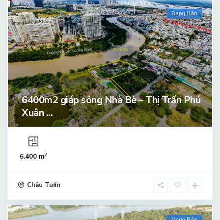
Đang Bán
6400m2 giáp sông Nhà Bè – Thị Trấn Phú
Xuân ...
2
6.400 m
Châu Tuấn
Đang Bán