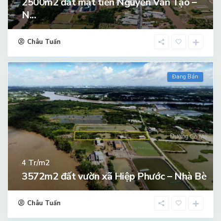
2500m2 đất mặt tiền Nguyễn Văn Tạo –
N...
Châu Tuấn
Đang Bán
Tr/m2
4
3572m2 đất vườn xã Hiệp Phước – Nhà Bè
Châu Tuấn