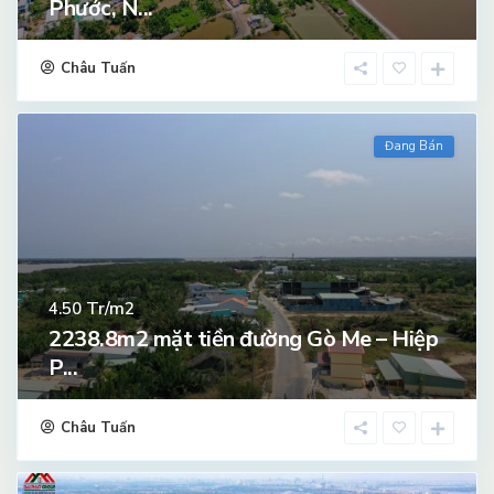
Phước, N...
Châu Tuấn
Đang Bán
Tr/m2
4.50
2238.8m2 mặt tiền đường Gò Me – Hiệp
P...
Châu Tuấn