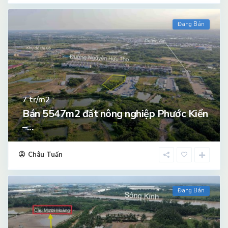
Đang Bán
tr/m2
7
Bán 5547m2 đất nông nghiệp Phước Kiển
–...
Châu Tuấn
Đang Bán