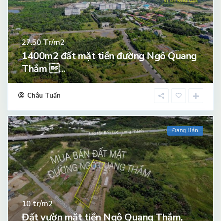
Tr/m2
27.50
1400m2 đất mặt tiền đường Ngô Quang
Thắm ...
Châu Tuấn
Đang Bán
tr/m2
10
Đất vườn mặt tiền Ngô Quang Thắm,