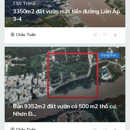
Tr/m2
7.50
3350m2 đất vườn mặt tiền đường Liên Ấp
3-4
Châu Tuấn
Đang Bán
Tr/m2
12
Bán 9352m2 đất vườn có 500 m2 thổ cư,
Nhơn Đ...
Châu Tuấn