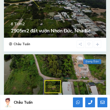
Tr/m2
8
2905m2 đất vườn Nhơn Đức, Nhà Bè
Châu Tuấn
Đang Bán
Châu Tuấn
Tr/m2
9