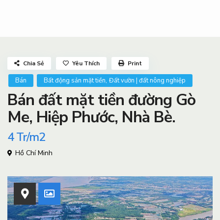
Chia Sẻ
Yêu Thích
Print
,
Bán
Bất động sản mặt tiền
Đất vườn | đất nông nghiệp
Bán đất mặt tiền đường Gò
Me, Hiệp Phước, Nhà Bè.
4
Tr/m2
Hồ Chí Minh