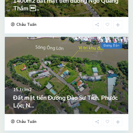
1400m2 đất mặt tiền đường Ngô Quang
Thắm ...
Châu Tuấn
Đang Bán
tr/m2
15
Đất mặt tiền Đường Đào Sư Tích, Phước
Lộc, N...
Châu Tuấn