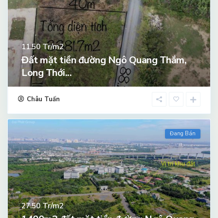
Tr/m2
11.50
Đất mặt tiền đường Ngô Quang Thắm,
Long Thới...
Châu Tuấn
Đang Bán
Tr/m2
27.50