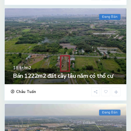
Đang Bán
tr/m2
18
Bán 1222m2 đất cây lâu năm có thổ cư
Châu Tuấn
Đang Bán