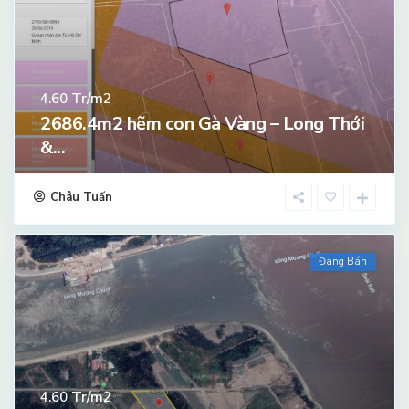
Tr/m2
4.60
2686.4m2 hẽm con Gà Vàng – Long Thới
&...
Châu Tuấn
Đang Bán
Tr/m2
4.60