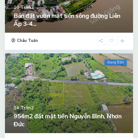
Tr/m2
10
Bán đất vườn mặt tiền sông đường Liên
Ấp 3-4...
Châu Tuấn
Đang Bán
Tr/m2
14
954m2 đất mặt tiền Nguyễn Bình, Nhơn
Đức