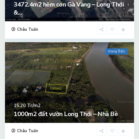
3472.4m2 hẽm con Gà Vàng – Long Thới
&...
Châu Tuấn
Đang Bán
Tr/m2
15.20
1000m2 đất vườn Long Thới – Nhà Bè
Châu Tuấn