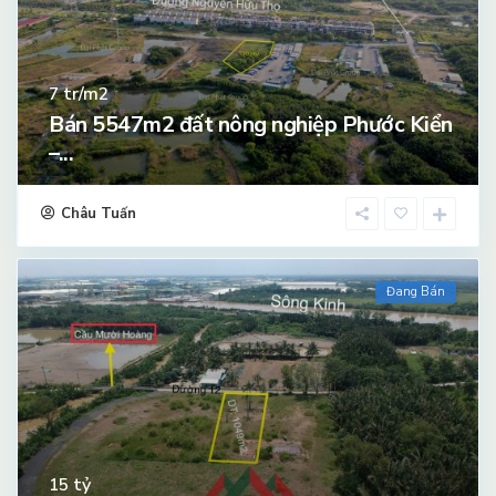
tr/m2
7
Bán 5547m2 đất nông nghiệp Phước Kiển
–...
Châu Tuấn
Đang Bán
tỷ
15