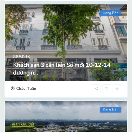
Đang Bán
tỷ
86.50
Khách sạn 3 căn liền Số mới 10-12-14
đường n...
Châu Tuấn
Đang Bán