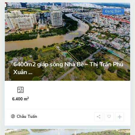
Đang Bán
6400m2 giáp sông Nhà Bè – Thị Trấn Phú
Xuân ...
2
6.400 m
Châu Tuấn