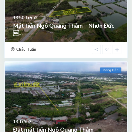
tr/m2
13.50
Mặt tiền Ngô Quang Thắm – Nhơn Đức
...
Châu Tuấn
Đang Bán
tr/m2
13
Đất mặt tiền Ngô Quang Thắm