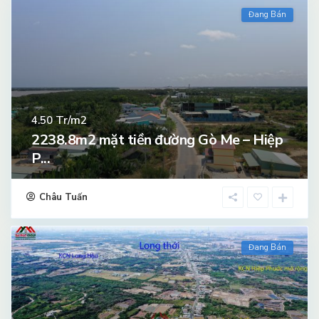
Đang Bán
Tr/m2
4.50
2238.8m2 mặt tiền đường Gò Me – Hiệp
P...
Châu Tuấn
Đang Bán