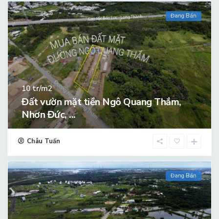
Đang Bán
tr/m2
10
Đất vườn mặt tiền Ngô Quang Thắm,
Nhơn Đức, ...
Châu Tuấn
Đang Bán