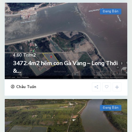
Đang Bán
Tr/m2
4.60
3472.4m2 hẽm con Gà Vàng – Long Thới
&...
Châu Tuấn
Đang Bán