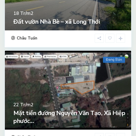
Tr/m2
18
Đất vườn Nhà Bè – xã Long Thới
Châu Tuấn
Đang Bán
Tr/m2
22
Mặt tiền đường Nguyễn Văn Tạo, Xã Hiệp
phước...