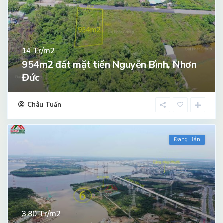
Tr/m2
14
954m2 đất mặt tiền Nguyễn Bình, Nhơn
Đức
Châu Tuấn
Đang Bán
Tr/m2
3.80