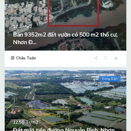
Tr/m2
12
Bán 9352m2 đất vườn có 500 m2 thổ cư,
Nhơn Đ...
Châu Tuấn
Đang Bán
Tr/m2
12.50
Đất mặt tiền đường Nguyễn Bình, Nhơn