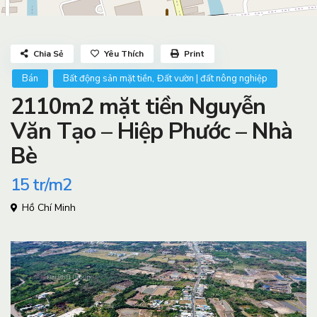
Chia Sẻ
Yêu Thích
Print
,
Bán
Bất động sản mặt tiền
Đất vườn | đất nông nghiệp
2110m2 mặt tiền Nguyễn
Văn Tạo – Hiệp Phước – Nhà
Bè
15
tr/m2
Hồ Chí Minh