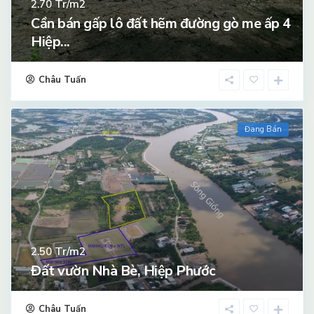
Tr/m2
2.70
Cần bán gấp lô đất hẽm đường gò me ấp 4
Hiệp...
Châu Tuấn
Đang Bán
Tr/m2
2.50
Đất vườn Nhà Bè, Hiệp Phước
Châu Tuấn