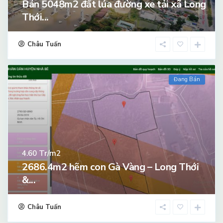
Bán 5048m2 đất lúa đường xe tải xã Long
Thới...
Châu Tuấn
Đang Bán
Tr/m2
4.60
2686.4m2 hẽm con Gà Vàng – Long Thới
&...
Châu Tuấn