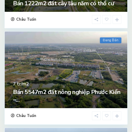
Bán 1222m2 đất cây lâu năm có thổ cư
Châu Tuấn
Đang Bán
tr/m2
7
Bán 5547m2 đất nông nghiệp Phước Kiển
–...
Châu Tuấn