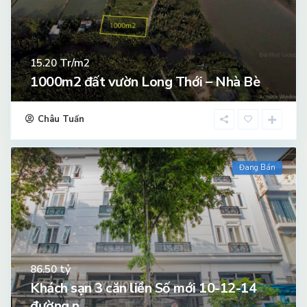
Tr/m2
15.20
1000m2 đất vườn Long Thới – Nhà Bè
Châu Tuấn
Đang Bán
tỷ
86.50
Khách sạn 3 căn liền Số mới 10-12-14
đường n...