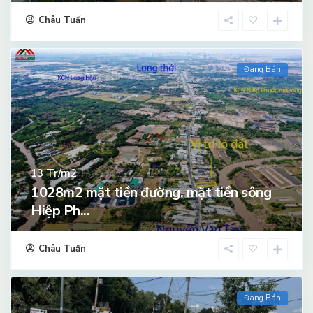
Châu Tuấn
Đang Bán
Tr/m2
13
1028m2 mặt tiền đường, mặt tiền sông
Hiệp Ph...
Châu Tuấn
Đang Bán