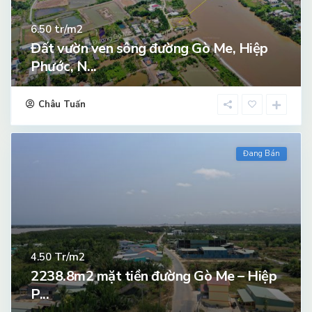
tr/m2
6.50
Đất vườn ven sông đường Gò Me, Hiệp
Phước, N...
Châu Tuấn
Đang Bán
Tr/m2
4.50
2238.8m2 mặt tiền đường Gò Me – Hiệp
P...