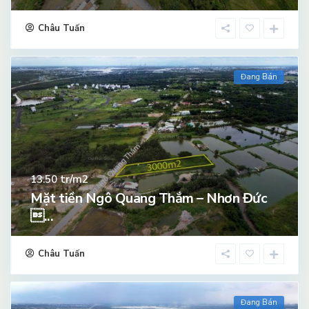
Châu Tuấn
Đang Bán
tr/m2
13.50
Mặt tiền Ngô Quang Thắm – Nhơn Đức
...
Châu Tuấn
Đang Bán