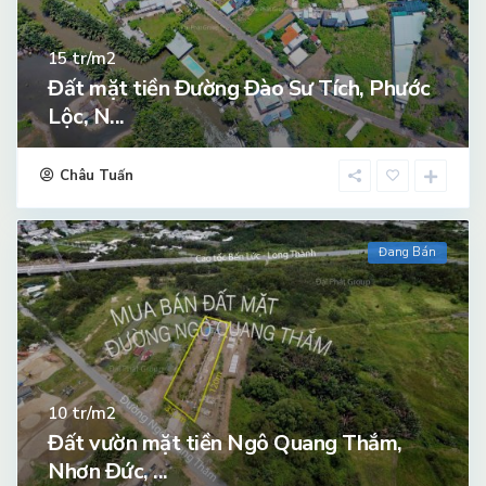
tr/m2
15
Đất mặt tiền Đường Đào Sư Tích, Phước
Lộc, N...
Châu Tuấn
Đang Bán
tr/m2
10
Đất vườn mặt tiền Ngô Quang Thắm,
Nhơn Đức, ...