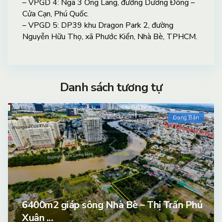
– VPGD 4: Ngã 3 Ông Lang, đường Dương Đông –
Cửa Cạn, Phú Quốc.
– VPGD 5: DP39 khu Dragon Park 2, đường
Nguyễn Hữu Thọ, xã Phước Kiển, Nhà Bè, TPHCM.
Danh sách tương tự
Đang Bán
6400m2 giáp sông Nhà Bè – Thị Trấn Phú
Xuân ...