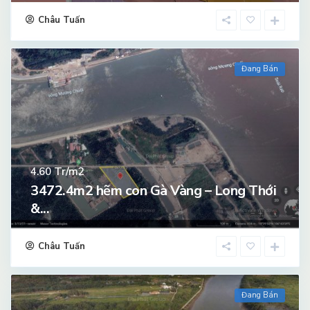
Châu Tuấn
Đang Bán
Tr/m2
4.60
3472.4m2 hẽm con Gà Vàng – Long Thới
&...
Châu Tuấn
Đang Bán