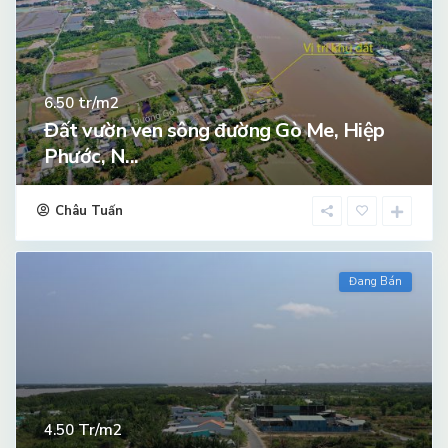
tr/m2
6.50
Đất vườn ven sông đường Gò Me, Hiệp
Phước, N...
Châu Tuấn
Đang Bán
Tr/m2
4.50