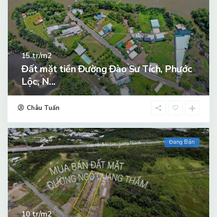
tr/m2
15
Đất mặt tiền Đường Đào Sư Tích, Phước
Lộc, N...
Châu Tuấn
Đang Bán
tr/m2
10