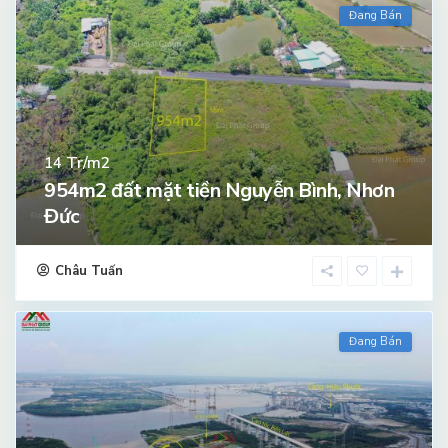
Đang Bán
Tr/m2
14
954m2 đất mặt tiền Nguyễn Bình, Nhơn
Đức
Châu Tuấn
Đang Bán