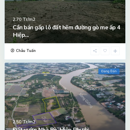
Tr/m2
2.70
Cần bán gấp lô đất hẽm đường gò me ấp 4
Hiệp...
Châu Tuấn
Đang Bán
Tr/m2
2.50
Đất vườn Nhà Bè, Hiệp Phước