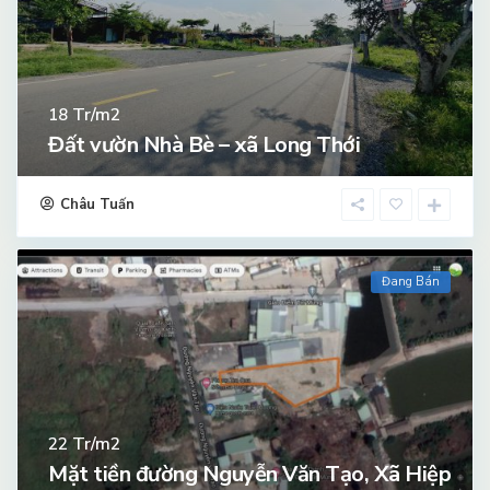
Tr/m2
18
Đất vườn Nhà Bè – xã Long Thới
Châu Tuấn
Đang Bán
Tr/m2
22
Mặt tiền đường Nguyễn Văn Tạo, Xã Hiệp