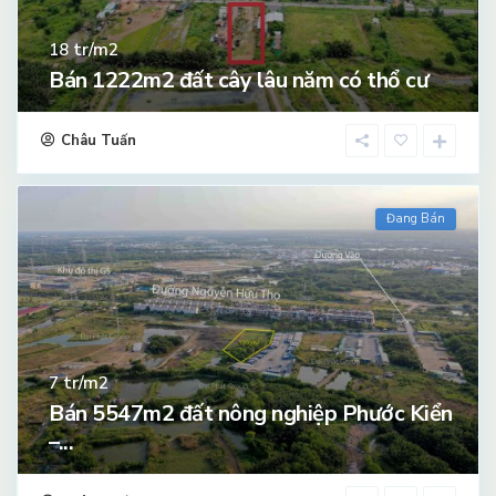
tr/m2
18
Bán 1222m2 đất cây lâu năm có thổ cư
Châu Tuấn
Đang Bán
tr/m2
7
Bán 5547m2 đất nông nghiệp Phước Kiển
–...