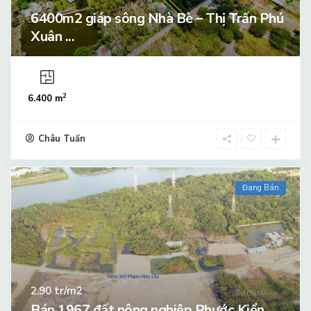
6400m2 giáp sông Nhà Bè – Thị Trấn Phú
Xuân ...
2
6.400 m
Châu Tuấn
Đang Bán
tr/m2
2.90
Bán 1967 đất nông nghiệp Phước Kiển,