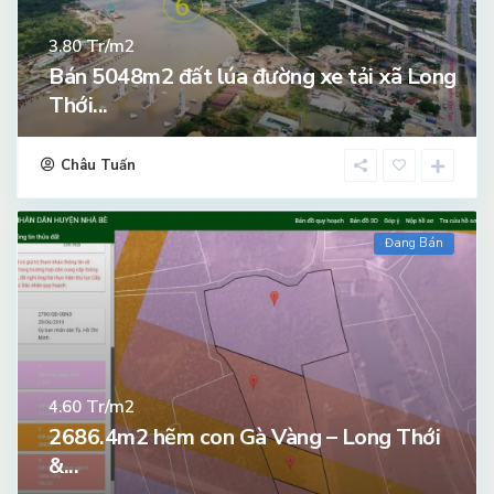
Tr/m2
3.80
Bán 5048m2 đất lúa đường xe tải xã Long
Thới...
Châu Tuấn
Đang Bán
Tr/m2
4.60
2686.4m2 hẽm con Gà Vàng – Long Thới
&...