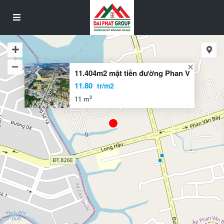
11.404m2 mặt tiền đường Phan V
11.80
tr/m2
2
11 m