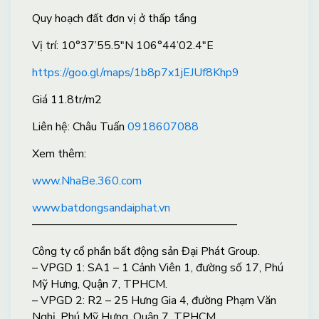
Quy hoạch đất đơn vị ở thấp tầng
Vị trí: 10°37’55.5″N 106°44’02.4″E
https://goo.gl/maps/1b8p7x1jEJUf8Khp9
Giá 11.8tr/m2
Liên hệ: Châu Tuấn
0918607088
X
em thêm:
www.NhaBe.360.com
www.batdongsandaiphat.vn
——————————————————
Công ty cổ phần bất động sản Đại Phát Group.
– VPGD 1: SA1 – 1 Cảnh Viên 1, đường số 17, Phú
Mỹ Hưng, Quận 7, TPHCM.
– VPGD 2: R2 – 25 Hưng Gia 4, đường Phạm Văn
Nghị, Phú Mỹ Hưng, Quận 7, TPHCM.