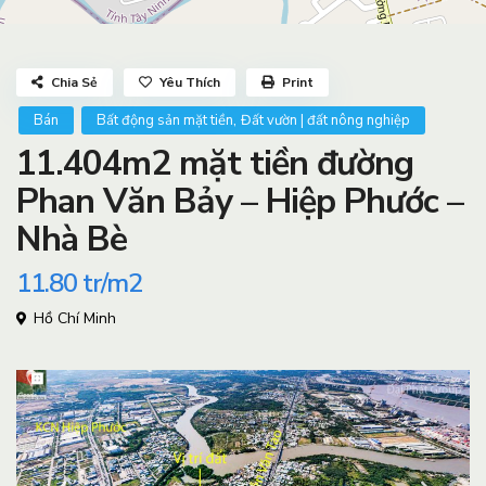
Chia Sẻ
Yêu Thích
Print
,
Bán
Bất động sản mặt tiền
Đất vườn | đất nông nghiệp
11.404m2 mặt tiền đường
Phan Văn Bảy – Hiệp Phước –
Nhà Bè
11.80
tr/m2
Hồ Chí Minh