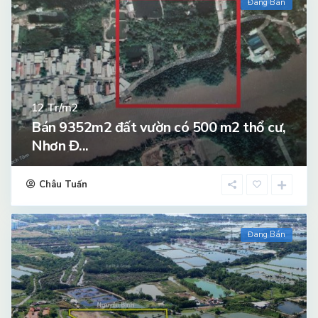
Đang Bán
Tr/m2
12
Bán 9352m2 đất vườn có 500 m2 thổ cư,
Nhơn Đ...
Châu Tuấn
Đang Bán