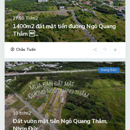
Tr/m2
27.50
1400m2 đất mặt tiền đường Ngô Quang
Thắm ...
Châu Tuấn
Đang Bán
tr/m2
10
Đất vườn mặt tiền Ngô Quang Thắm,
Nhơn Đức, ...