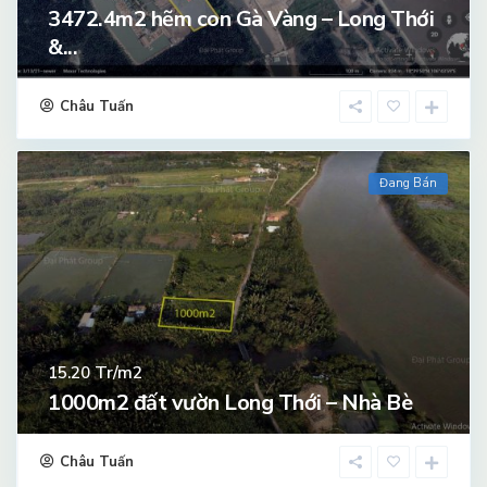
3472.4m2 hẽm con Gà Vàng – Long Thới
&...
Châu Tuấn
Đang Bán
Tr/m2
15.20
1000m2 đất vườn Long Thới – Nhà Bè
Châu Tuấn