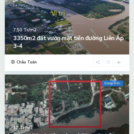
Tr/m2
7.50
3350m2 đất vườn mặt tiền đường Liên Ấp
3-4
Châu Tuấn
Đang Bán
Tr/m2
12