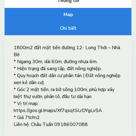
Thông tin
Map
Chi tiết
1800m2 đất mặt tiền đường 12- Long Thới – Nhà
Bè
* Ngang 30m, dài 60m, đường nhựa 6m.
* Hiện trạng đã sang lấp, đất nông nghiệp.
* Quy hoạch đất dân cư phân tán ( Đất nông nghiệp
xen kẻ dân cư).
* Góc 2 mặt tiền, ra bờ sông 100m, phù hợp xây
biệt thự vườn, phân lô, đầu tư dài hạn.
* Vị trí map:
https://goo.gl/maps/Xf7qsqtSLrDYgLv5A
* Giá 7tr/m2
Liên hệ: Châu Tuấn 09186007088