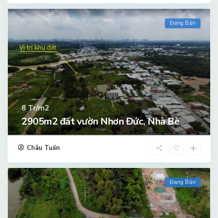
Đang Bán
Tr/m2
8
2905m2 đất vườn Nhơn Đức, Nhà Bè
Châu Tuấn
Đang Bán