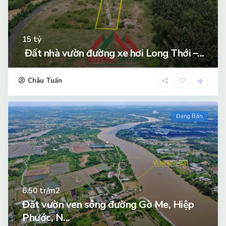
tỷ
15
Đất nhà vườn đường xe hơi Long Thới –...
Châu Tuấn
Đang Bán
tr/m2
6.50
Đất vườn ven sông đường Gò Me, Hiệp
Phước, N...