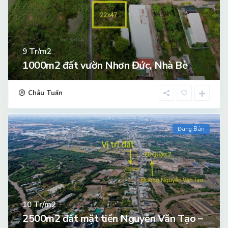
Tr/m2
9
1000m2 đất vườn Nhơn Đức, Nhà Bè
Châu Tuấn
Đang Bán
Tr/m2
10
2500m2 đất mặt tiền Nguyễn Văn Tạo –