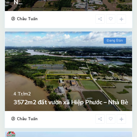
N...
Châu Tuấn
Đang Bán
Tr/m2
4
3572m2 đất vườn xã Hiệp Phước – Nhà Bè
Châu Tuấn