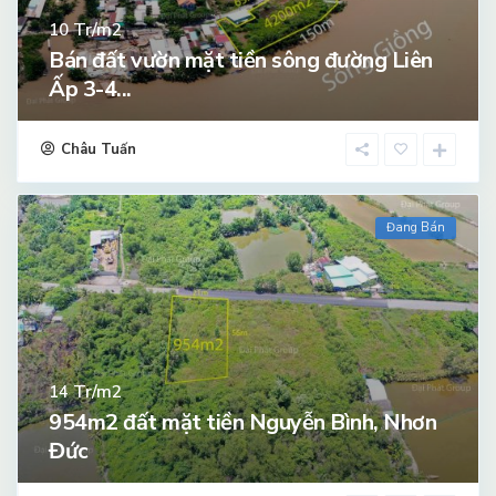
Tr/m2
10
Bán đất vườn mặt tiền sông đường Liên
Ấp 3-4...
Châu Tuấn
Đang Bán
Tr/m2
14
954m2 đất mặt tiền Nguyễn Bình, Nhơn
Đức