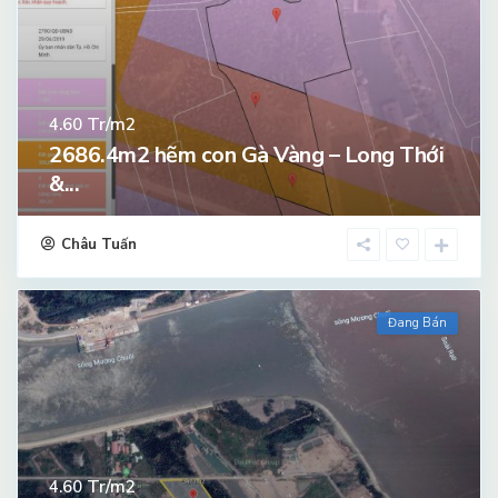
Tr/m2
4.60
2686.4m2 hẽm con Gà Vàng – Long Thới
&...
Châu Tuấn
Đang Bán
Tr/m2
4.60