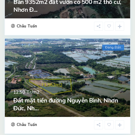
Bán 9352m2 đất vườn có 500 m2 thổ cư,
Nhơn Đ...
Châu Tuấn
Đang Bán
Tr/m2
12.50
Đất mặt tiền đường Nguyễn Bình, Nhơn
Đức, Nh...
Châu Tuấn