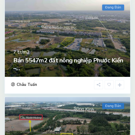
Đang Bán
tr/m2
7
Bán 5547m2 đất nông nghiệp Phước Kiển
–...
Châu Tuấn
Đang Bán