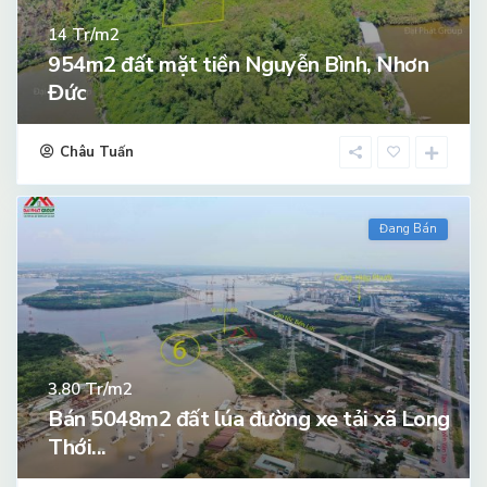
Tr/m2
14
954m2 đất mặt tiền Nguyễn Bình, Nhơn
Đức
Châu Tuấn
Đang Bán
Tr/m2
3.80
Bán 5048m2 đất lúa đường xe tải xã Long
Thới...