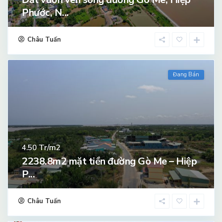
Phước, N...
Châu Tuấn
Đang Bán
Tr/m2
4.50
2238.8m2 mặt tiền đường Gò Me – Hiệp
P...
Châu Tuấn