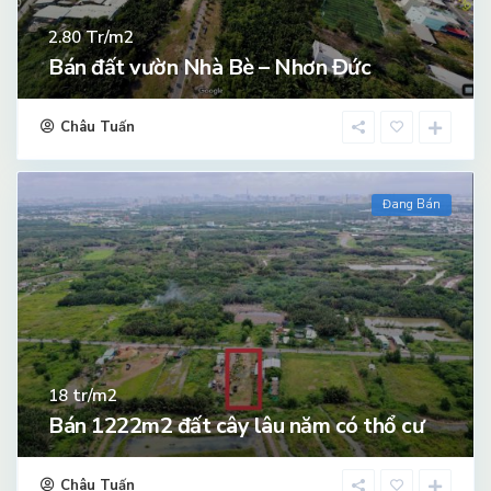
Tr/m2
2.80
Bán đất vườn Nhà Bè – Nhơn Đức
Châu Tuấn
Đang Bán
tr/m2
18
Bán 1222m2 đất cây lâu năm có thổ cư
Châu Tuấn