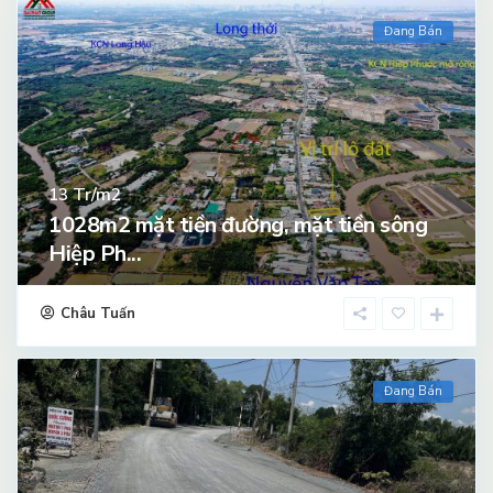
Đang Bán
Tr/m2
13
1028m2 mặt tiền đường, mặt tiền sông
Hiệp Ph...
Châu Tuấn
Đang Bán