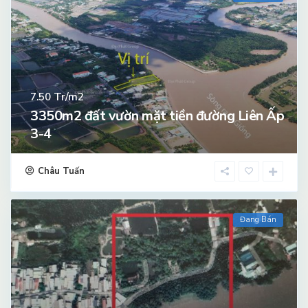
Tr/m2
7.50
3350m2 đất vườn mặt tiền đường Liên Ấp
3-4
Châu Tuấn
Đang Bán