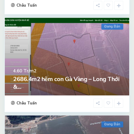
Châu Tuấn
Đang Bán
Tr/m2
4.60
2686.4m2 hẽm con Gà Vàng – Long Thới
&...
Châu Tuấn
Đang Bán