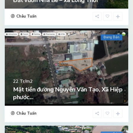
Đất vườn Nhà Bè – xã Long Thới
Châu Tuấn
Đang Bán
Tr/m2
22
Mặt tiền đường Nguyễn Văn Tạo, Xã Hiệp
phước...
Châu Tuấn