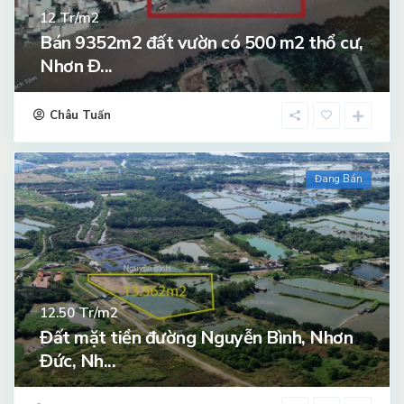
Tr/m2
12
Bán 9352m2 đất vườn có 500 m2 thổ cư,
Nhơn Đ...
Châu Tuấn
Đang Bán
Tr/m2
12.50
Đất mặt tiền đường Nguyễn Bình, Nhơn
Đức, Nh...