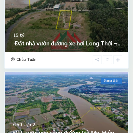
tỷ
15
Đất nhà vườn đường xe hơi Long Thới –...
Châu Tuấn
Đang Bán
tr/m2
6.50
Đất vườn ven sông đường Gò Me, Hiệp