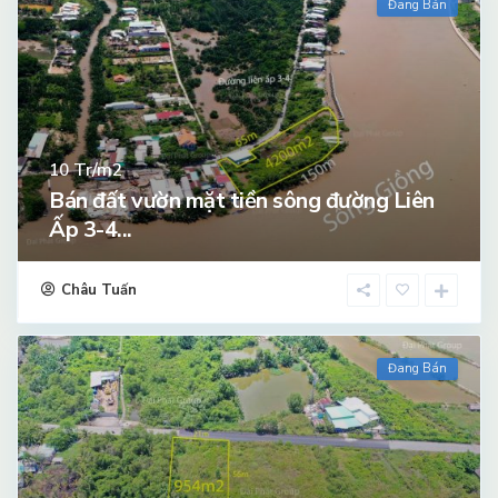
Đang Bán
Tr/m2
10
Bán đất vườn mặt tiền sông đường Liên
Ấp 3-4...
Châu Tuấn
Đang Bán