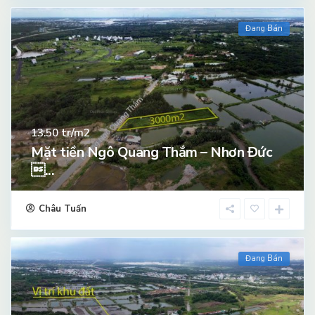
Đang Bán
tr/m2
13.50
Mặt tiền Ngô Quang Thắm – Nhơn Đức
...
Châu Tuấn
Đang Bán