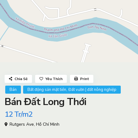
Chia Sẻ
Yêu Thích
Print
,
Bán
Bất động sản mặt tiền
Đất vườn | đất nông nghiệp
Bán Đất Long Thới
12
Tr/m2
Rutgers Ave,
Hồ Chí Minh