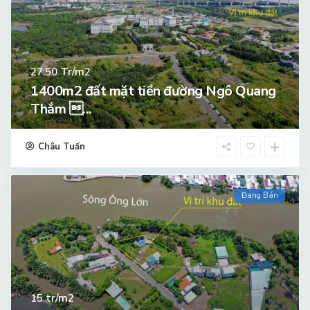
Tr/m2
27.50
1400m2 đất mặt tiền đường Ngô Quang
Thắm ...
Châu Tuấn
Đang Bán
tr/m2
15