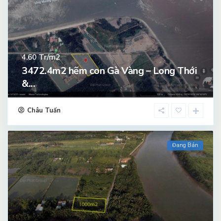
Tr/m2
4.60
3472.4m2 hẽm con Gà Vàng – Long Thới
&...
Châu Tuấn
Đang Bán