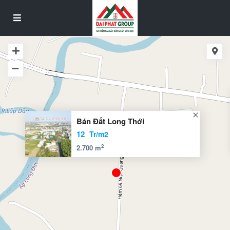
Bán Đất Long Thới
12
Tr/m2
2
2.700 m