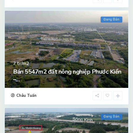
Đang Bán
tr/m2
7
Bán 5547m2 đất nông nghiệp Phước Kiển
–...
Châu Tuấn
Đang Bán