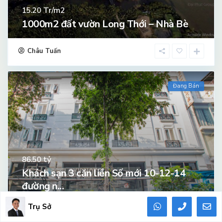
Tr/m2
15.20
1000m2 đất vườn Long Thới – Nhà Bè
Châu Tuấn
Đang Bán
tỷ
86.50
Khách sạn 3 căn liền Số mới 10-12-14
đường n...
Trụ Sở
Châu Tuấn