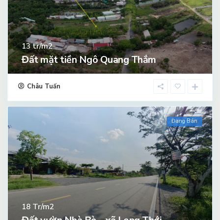
tr/m2
13
Đất mặt tiền Ngô Quang Thắm
Châu Tuấn
Đang Bán
Tr/m2
18