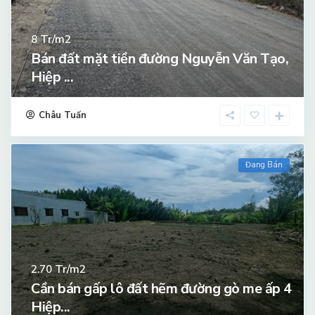
Tr/m2
8
Bán đất mặt tiền đường Nguyễn Văn Tạo,
Hiệp ...
Châu Tuấn
Đang Bán
Tr/m2
2.70
Cần bán gấp lô đất hẽm đường gò me ấp 4
Hiệp...