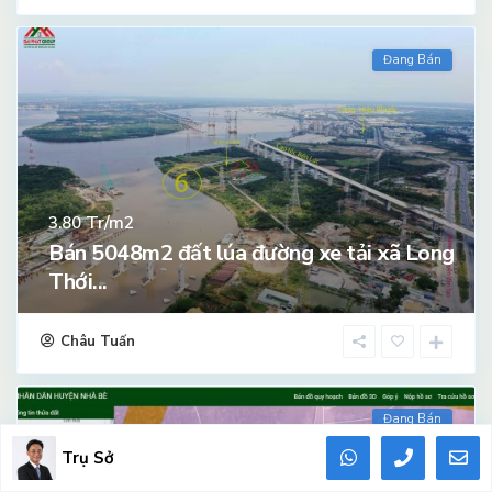
Đang Bán
Tr/m2
3.80
Bán 5048m2 đất lúa đường xe tải xã Long
Thới...
Châu Tuấn
Đang Bán
Trụ Sở