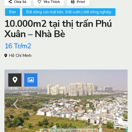
Chia Sẻ
Yêu Thích
Print
,
Bán
Bất động sản mặt tiền
Đất vườn | đất nông nghiệp
10.000m2 tại thị trấn Phú
Xuân – Nhà Bè
16
Tr/m2
Hồ Chí Minh