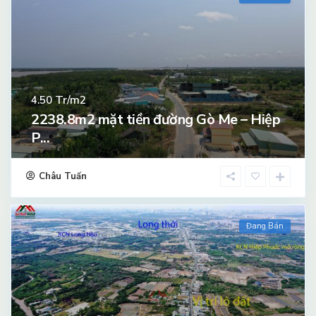
Tr/m2
4.50
2238.8m2 mặt tiền đường Gò Me – Hiệp
P...
Châu Tuấn
Đang Bán