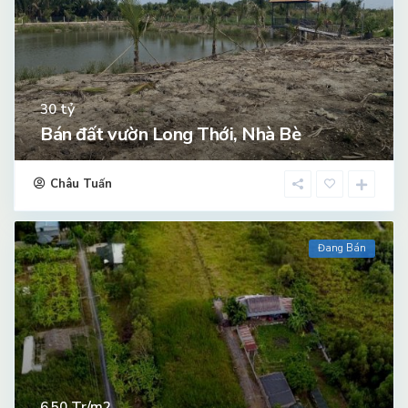
tỷ
30
Bán đất vườn Long Thới, Nhà Bè
Châu Tuấn
Đang Bán
Tr/m2
6.50