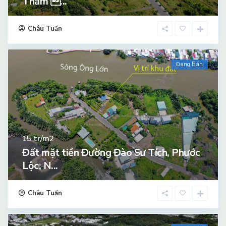
Thắm ...
Châu Tuấn
Đang Bán
tr/m2
15
Đất mặt tiền Đường Đào Sư Tích, Phước
Lộc, N...
Châu Tuấn