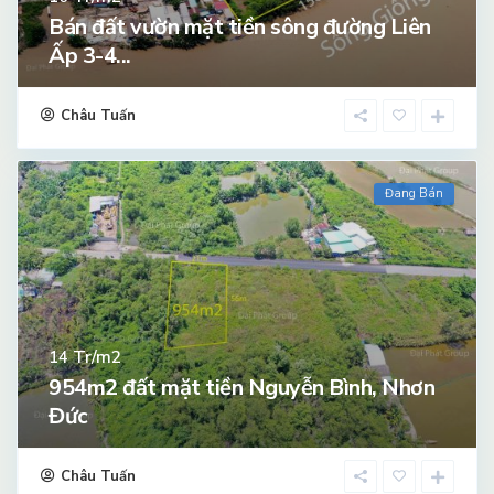
Bán đất vườn mặt tiền sông đường Liên
Ấp 3-4...
Châu Tuấn
Đang Bán
Tr/m2
14
954m2 đất mặt tiền Nguyễn Bình, Nhơn
Đức
Châu Tuấn