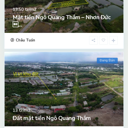
tr/m2
13.50
Mặt tiền Ngô Quang Thắm – Nhơn Đức
...
Châu Tuấn
Đang Bán
tr/m2
13
Đất mặt tiền Ngô Quang Thắm