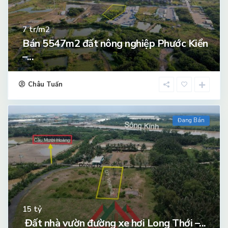
tr/m2
7
Bán 5547m2 đất nông nghiệp Phước Kiển
–...
Châu Tuấn
Đang Bán
tỷ
15
Đất nhà vườn đường xe hơi Long Thới –...