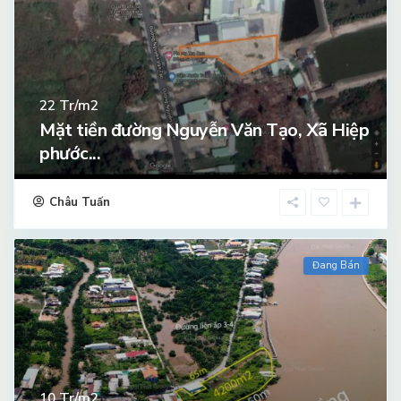
Tr/m2
22
Mặt tiền đường Nguyễn Văn Tạo, Xã Hiệp
phước...
Châu Tuấn
Đang Bán
Tr/m2
10