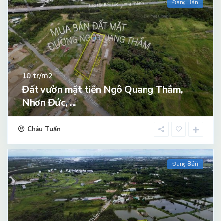
Đang Bán
tr/m2
10
Đất vườn mặt tiền Ngô Quang Thắm,
Nhơn Đức, ...
Châu Tuấn
Đang Bán