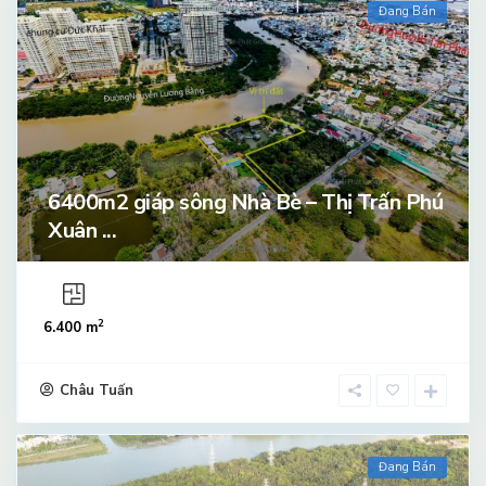
Đang Bán
6400m2 giáp sông Nhà Bè – Thị Trấn Phú
Xuân ...
2
6.400 m
Châu Tuấn
Đang Bán