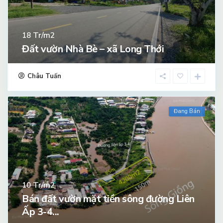
Tr/m2
18
Đất vườn Nhà Bè – xã Long Thới
Châu Tuấn
Đang Bán
Tr/m2
10
Bán đất vườn mặt tiền sông đường Liên
Ấp 3-4...