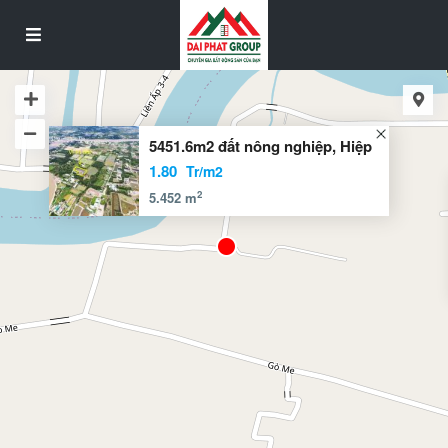
5451.6m2 đất nông nghiệp, Hiệp
1.80
Tr/m2
2
5.452 m