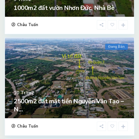
1000m2 đất vườn Nhơn Đức, Nhà Bè
Châu Tuấn
Đang Bán
Tr/m2
10
2500m2 đất mặt tiền Nguyễn Văn Tạo –
N...
Châu Tuấn