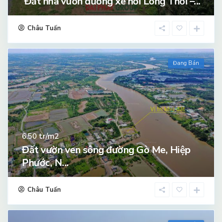
Đất nhà vườn đường xe hơi Long Thới –...
Châu Tuấn
Đang Bán
tr/m2
6.50
Đất vườn ven sông đường Gò Me, Hiệp
Phước, N...
Châu Tuấn