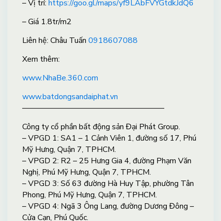
– Vị trí:
https://goo.gl/maps/yf9LAbFVYGtdkJdQ6
– Giá 1.8tr/m2
Liên hệ: Châu Tuấn
0918607088
X
em thêm:
www.NhaBe.360.com
www.batdongsandaiphat.vn
——————————————————
Công ty cổ phần bất động sản Đại Phát Group.
– VPGD 1: SA1 – 1 Cảnh Viên 1, đường số 17, Phú
Mỹ Hưng, Quận 7, TPHCM.
– VPGD 2: R2 – 25 Hưng Gia 4, đường Phạm Văn
Nghị, Phú Mỹ Hưng, Quận 7, TPHCM.
– VPGD 3: Số 63 đường Hà Huy Tập, phường Tân
Phong, Phú Mỹ Hưng, Quận 7, TPHCM.
– VPGD 4: Ngã 3 Ông Lang, đường Dương Đông –
Cửa Cạn, Phú Quốc.