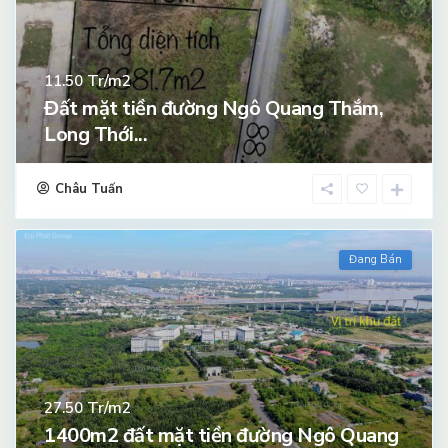
Tr/m2
11.50
Đất mặt tiền đường Ngô Quang Thắm,
Long Thới...
Châu Tuấn
Đang Bán
Tr/m2
27.50
1400m2 đất mặt tiền đường Ngô Quang