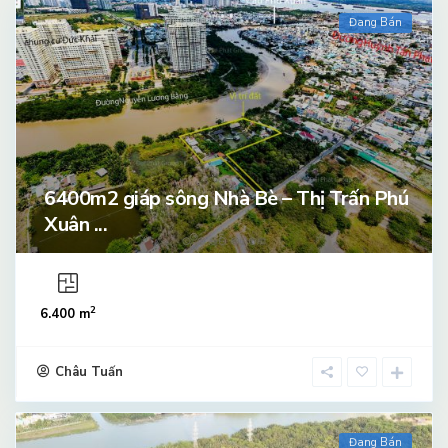
Đang Bán
6400m2 giáp sông Nhà Bè – Thị Trấn Phú
Xuân ...
2
6.400 m
Châu Tuấn
Đang Bán