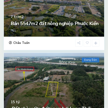
tr/m2
7
Bán 5547m2 đất nông nghiệp Phước Kiển
–...
Châu Tuấn
Đang Bán
tỷ
15