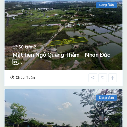
Đang Bán
tr/m2
13.50
Mặt tiền Ngô Quang Thắm – Nhơn Đức
...
Châu Tuấn
Đang Bán