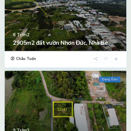
Tr/m2
8
2905m2 đất vườn Nhơn Đức, Nhà Bè
Châu Tuấn
Đang Bán
Tr/m2
9