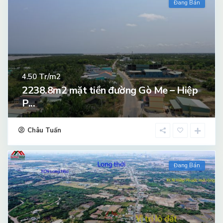
Đang Bán
Tr/m2
4.50
2238.8m2 mặt tiền đường Gò Me – Hiệp
P...
Châu Tuấn
Đang Bán