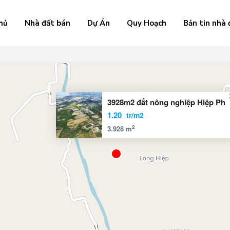
hủ
Nhà đất bán
Dự Án
Quy Hoạch
Bản tin nhà 
3928m2 đất nông nghiệp Hiệp Ph
1.20
tr/m2
2
3.928 m