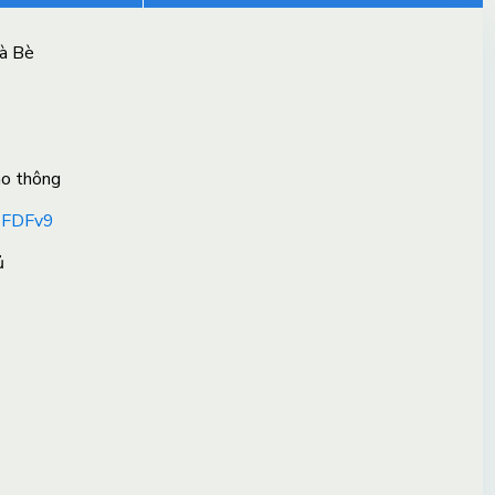
à Bè
ao thông
ioFDFv9
ủ