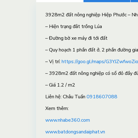
3928m2 đất nông nghiệp Hiệp Phước – Nh
– Hiện trạng đât trồng Lúa
– Đường bờ xe máy đi tới đất
– Quy hoạch 1 phần đất ở, 2 phần đường gi
– Vị trí:
https://goo.gl/maps/G3YJZwfwoZ
– 3928m2 đất nông nghiệp có sổ đỏ đầy đ
–
Giá 1.2 / m2
Liên hệ: Châu Tuấn
0918607088
X
em thêm:
www.nhabe360.com
www.batdongsandaiphat.vn