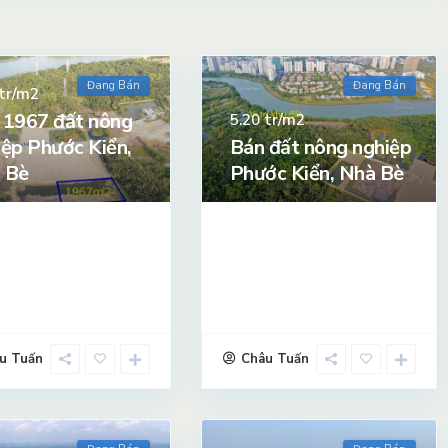
Đang Bán
Đang Bán
tr/m2
 1967 đất nông
tr/m2
5.20
iệp Phước Kiển,
Bán đất nông nghiệp
 Bè
Phước Kiển, Nhà Bè
u Tuấn
Châu Tuấn