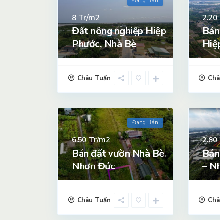
Đang Bán
Tr/m2
8
2.20
Đất nông nghiệp Hiệp
Bán
Phước, Nhà Bè
Hiệ
Châu Tuấn
Châ
Đang Bán
Tr/m2
6.50
2.80
Bán đất vườn Nhà Bè,
Bán
Nhơn Đức
– N
Châu Tuấn
Châ