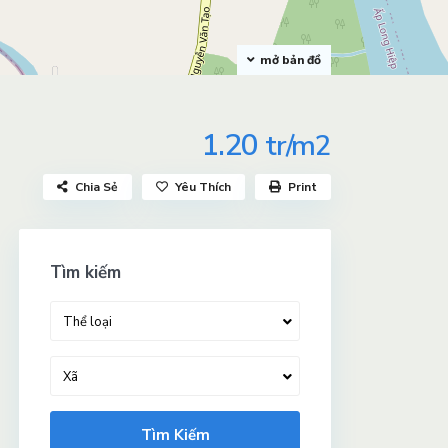
mở bản đồ
1.20
tr/m2
Chia Sẻ
Yêu Thích
Print
Tìm kiếm
Thể loại
Xã
Tìm Kiếm