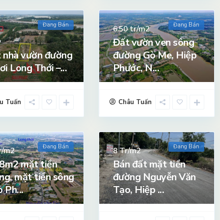
Đang Bán
Đang Bán
tr/m2
6.50
Đất vườn ven sông
ỷ
 nhà vườn đường
đường Gò Me, Hiệp
ơi Long Thới –...
Phước, N...
u Tuấn
Châu Tuấn
Đang Bán
Đang Bán
r/m2
Tr/m2
8
8m2 mặt tiền
Bán đất mặt tiền
ng, mặt tiền sông
đường Nguyễn Văn
 Ph...
Tạo, Hiệp ...