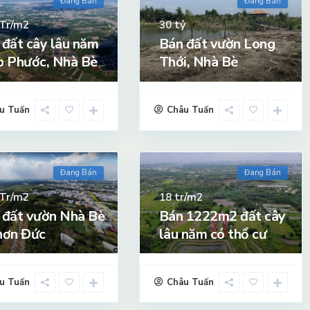
Đang Bán
Đang Bán
Tr/m2
tỷ
30
 đất cây lâu năm
Bán đất vườn Long
p Phước, Nhà Bè
Thới, Nhà Bè
u Tuấn
Châu Tuấn
Đang Bán
Đang Bán
Tr/m2
tr/m2
18
 đất vườn Nhà Bè
Bán 1222m2 đất cây
hơn Đức
lâu năm có thổ cư
u Tuấn
Châu Tuấn