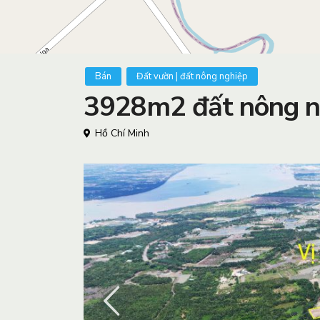
Bán
Đất vườn | đất nông nghiệp
3928m2 đất nông n
Hồ Chí Minh