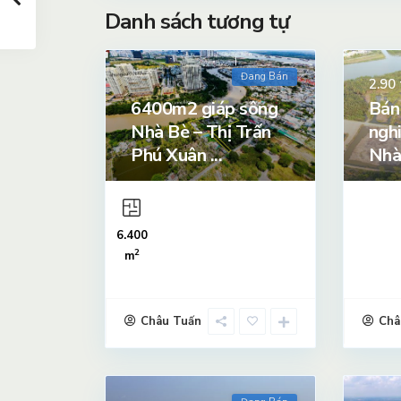
Danh sách tương tự
Đang Bán
2.90
6400m2 giáp sông
Bán
Nhà Bè – Thị Trấn
ngh
Phú Xuân ...
Nhà
6.400
2
m
Châu Tuấn
Châ