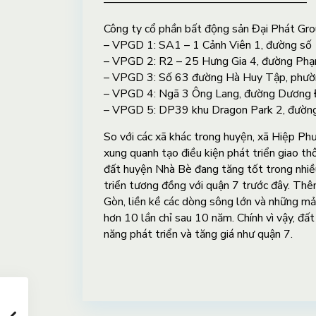
——————————————————
Công ty cổ phần bất động sản Đại Phát Gro
– VPGD 1: SA1 – 1 Cảnh Viên 1, đường số
– VPGD 2: R2 – 25 Hưng Gia 4, đường Ph
– VPGD 3: Số 63 đường Hà Huy Tập, phườ
– VPGD 4: Ngã 3 Ông Lang, đường Dương Đ
– VPGD 5: DP39 khu Dragon Park 2, đườn
So với các xã khác trong huyện, xã Hiệp P
xung quanh tạo điều kiện phát triển giao th
đất huyện Nhà Bè đang tăng tốt trong nhi
triển tương đồng với quận 7 trước đây. Thê
Gòn, liền kề các dòng sông lớn và những mản
hơn 10 lần chỉ sau 10 năm. Chính vì vậy, đấ
năng phát triển và tăng giá như quận 7.