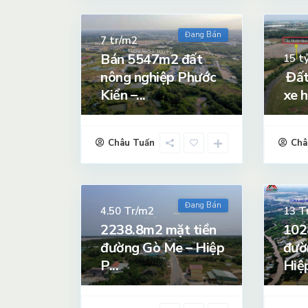
Đang Bán
tr/m2
7
Bán 5547m2 đất
t
15
nông nghiệp Phước
Đất
Kiển –...
xe h
Châu Tuấn
Châ
Đang Bán
Tr/m2
T
4.50
13
2238.8m2 mặt tiền
102
đường Gò Me – Hiệp
đườ
P...
Hiệp