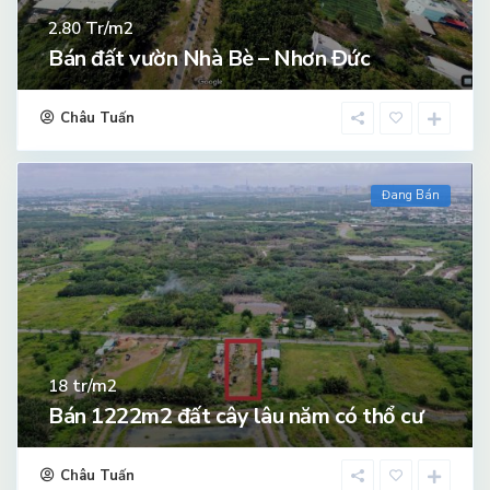
Tr/m2
2.80
Bán đất vườn Nhà Bè – Nhơn Đức
Châu Tuấn
Đang Bán
tr/m2
18
Bán 1222m2 đất cây lâu năm có thổ cư
Châu Tuấn