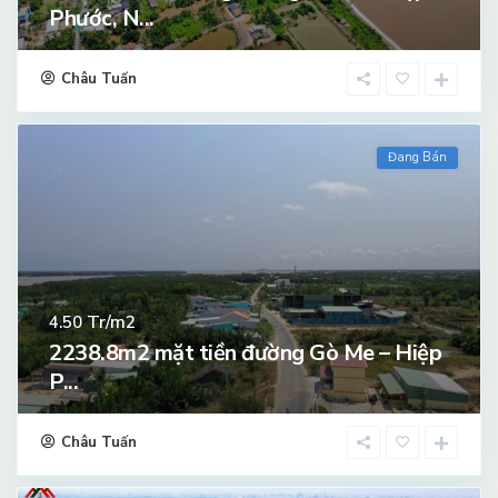
Phước, N...
Châu Tuấn
Đang Bán
Tr/m2
4.50
2238.8m2 mặt tiền đường Gò Me – Hiệp
P...
Châu Tuấn