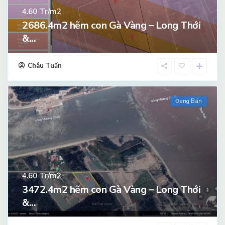
Tr/m2
4.60
2686.4m2 hẽm con Gà Vàng – Long Thới
&...
Châu Tuấn
Đang Bán
Tr/m2
4.60
3472.4m2 hẽm con Gà Vàng – Long Thới
&...