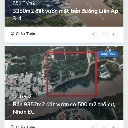
Tr/m2
7.50
3350m2 đất vườn mặt tiền đường Liên Ấp
3-4
Châu Tuấn
Đang Bán
Tr/m2
12
Bán 9352m2 đất vườn có 500 m2 thổ cư,
Nhơn Đ...
Châu Tuấn