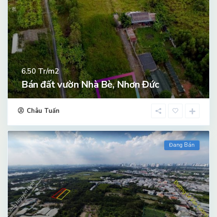
Tr/m2
6.50
Bán đất vườn Nhà Bè, Nhơn Đức
Châu Tuấn
Đang Bán