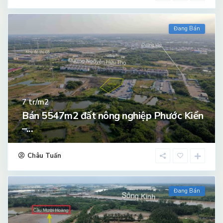
Đang Bán
tr/m2
7
Bán 5547m2 đất nông nghiệp Phước Kiển
–...
Châu Tuấn
Đang Bán