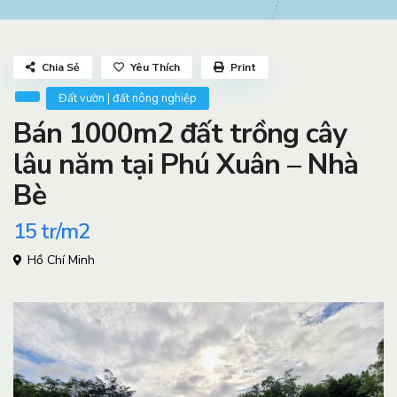
Chia Sẻ
Yêu Thích
Print
Đất vườn | đất nông nghiệp
Bán 1000m2 đất trồng cây
lâu năm tại Phú Xuân – Nhà
Bè
15
tr/m2
Hồ Chí Minh