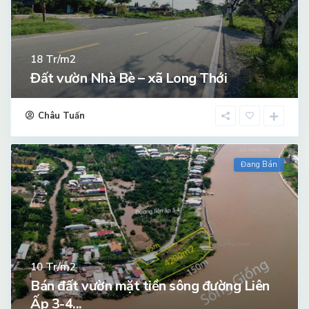
Tr/m2
18
Đất vườn Nhà Bè – xã Long Thới
Châu Tuấn
Đang Bán
Tr/m2
10
Bán đất vườn mặt tiền sông đường Liên
Ấp 3-4...