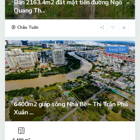
Bán 2163.4m2 đất mặt tiền đường Ngô
Quang Th...
Châu Tuấn
Đang Bán
6400m2 giáp sông Nhà Bè – Thị Trấn Phú
Xuân ...
2