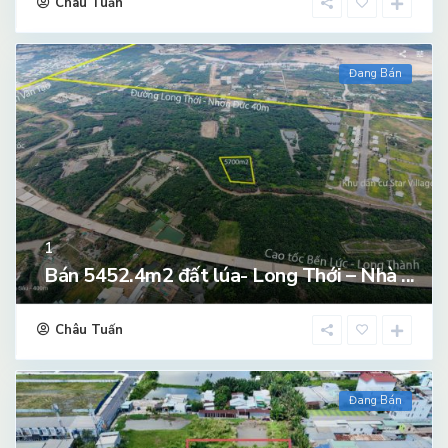
Châu Tuấn
Đang Bán
1
Bán 5452.4m2 đất lúa- Long Thới – Nhà ...
Châu Tuấn
Đang Bán