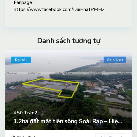
Fanpage :
https://www.facebook.com/DaiPhatPMH2
Danh sách tương tự
Đang Bán
Đặc sắc
Tr/m2
4.50
1.2ha đất mặt tiền sông Soài Rạp – Hiệ...