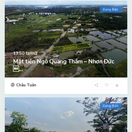
Đang Bán
tr/m2
13.50
Mặt tiền Ngô Quang Thắm – Nhơn Đức
...
Châu Tuấn
Đang Bán