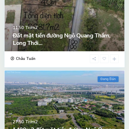
Tr/m2
11.50
Đất mặt tiền đường Ngô Quang Thắm,
Long Thới...
Châu Tuấn
Đang Bán
Tr/m2
27.50