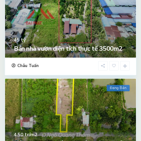
tỷ
45
Bán nhà vườn diện tích thực tế 3500m2
Châu Tuấn
Đang Bán
tr/m2
4.50