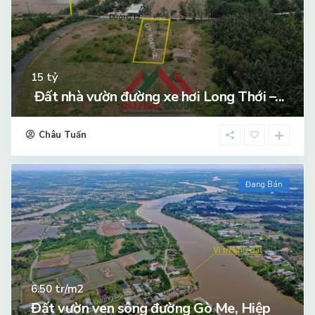
tỷ
15
Đất nhà vườn đường xe hơi Long Thới –...
Châu Tuấn
Đang Bán
tr/m2
6.50
Đất vườn ven sông đường Gò Me, Hiệp