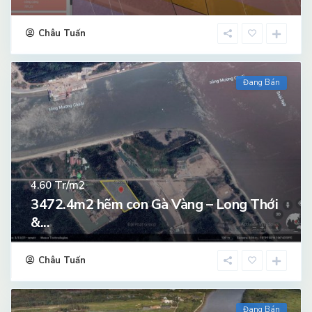
Châu Tuấn
Đang Bán
Tr/m2
4.60
3472.4m2 hẽm con Gà Vàng – Long Thới
&...
Châu Tuấn
Đang Bán