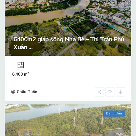
6400m2 giáp sông Nhà Bè – Thị Trấn Phú
Xuân ...
2
6.400 m
Châu Tuấn
Đang Bán