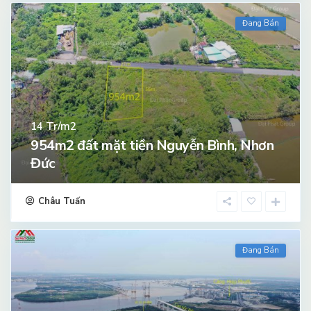
Đang Bán
Tr/m2
14
954m2 đất mặt tiền Nguyễn Bình, Nhơn
Đức
Châu Tuấn
Đang Bán