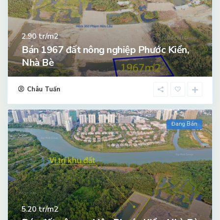
tr/m2
2.90
Bán 1967 đất nông nghiệp Phước Kiển,
Nhà Bè
Châu Tuấn
Đang Bán
tr/m2
5.20