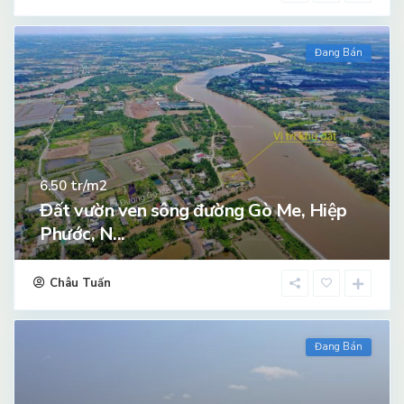
Đang Bán
tr/m2
6.50
Đất vườn ven sông đường Gò Me, Hiệp
Phước, N...
Châu Tuấn
Đang Bán