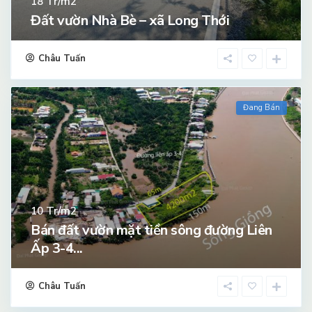
Tr/m2
18
Đất vườn Nhà Bè – xã Long Thới
Châu Tuấn
Đang Bán
Tr/m2
10
Bán đất vườn mặt tiền sông đường Liên
Ấp 3-4...
Châu Tuấn