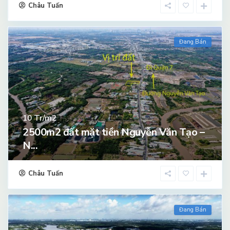
Châu Tuấn
Đang Bán
Tr/m2
10
2500m2 đất mặt tiền Nguyễn Văn Tạo –
N...
Châu Tuấn
Đang Bán