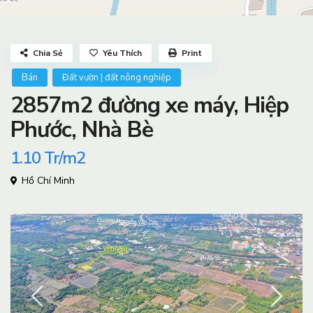
Chia Sẻ
Yêu Thích
Print
Bán
Đất vườn | đất nông nghiệp
2857m2 đường xe máy, Hiệp
Phước, Nhà Bè
1.10
Tr/m2
Hồ Chí Minh