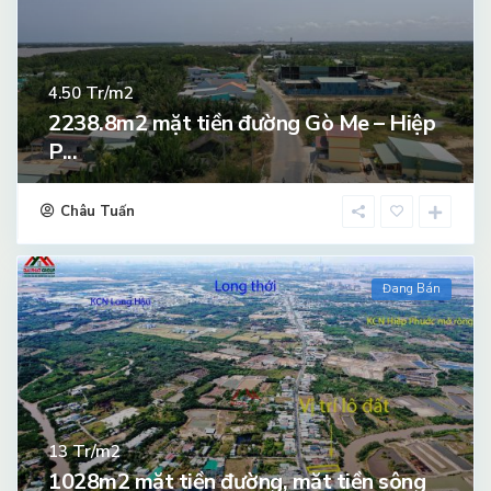
Tr/m2
4.50
2238.8m2 mặt tiền đường Gò Me – Hiệp
P...
Châu Tuấn
Đang Bán
Tr/m2
13
1028m2 mặt tiền đường, mặt tiền sông