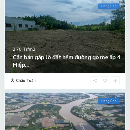
Đang Bán
Tr/m2
2.70
Cần bán gấp lô đất hẽm đường gò me ấp 4
Hiệp...
Châu Tuấn
Đang Bán