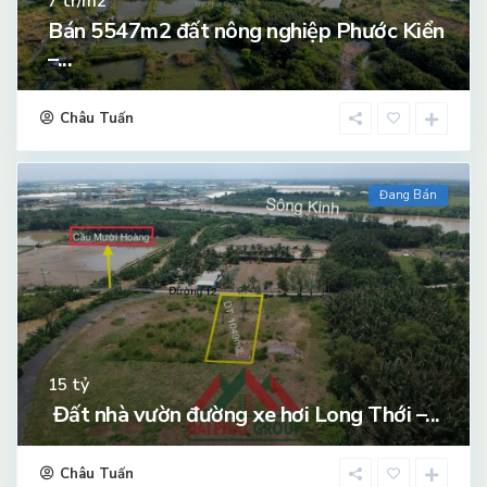
tr/m2
7
Bán 5547m2 đất nông nghiệp Phước Kiển
–...
Châu Tuấn
Đang Bán
tỷ
15
Đất nhà vườn đường xe hơi Long Thới –...
Châu Tuấn