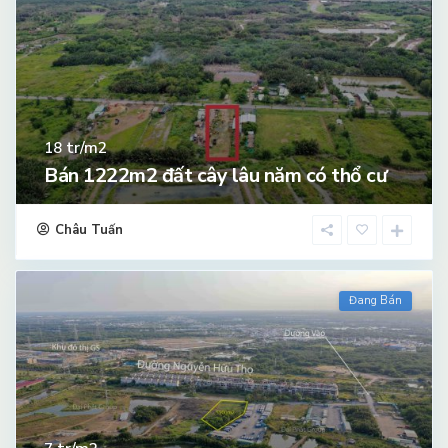
tr/m2
18
Bán 1222m2 đất cây lâu năm có thổ cư
Châu Tuấn
Đang Bán