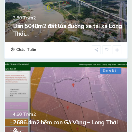
Tr/m2
3.80
Bán 5048m2 đất lúa đường xe tải xã Long
Thới...
Châu Tuấn
Đang Bán
Tr/m2
4.60
2686.4m2 hẽm con Gà Vàng – Long Thới
&...