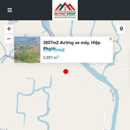
2857m2 đường xe máy, Hiệp
Phướ
1.10
Tr/m2
2
2.857 m