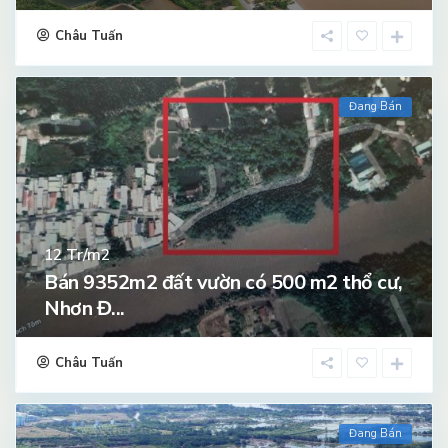
Châu Tuấn
Đang Bán
Tr/m2
12
Bán 9352m2 đất vườn có 500 m2 thổ cư,
Nhơn Đ...
Châu Tuấn
Đang Bán