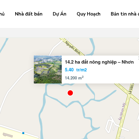
hủ
Nhà đất bán
Dự Án
Quy Hoạch
Bản tin nhà 
14.2 ha đất nông nghiệp – Nhơn
5.40
tr/m2
2
14.200 m