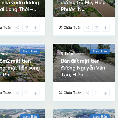
 nhà vườn đường
đường Gò Me, Hiệp
ơi Long Thới –...
Phước, N...
u Tuấn
Châu Tuấn
Đang Bán
Đang Bán
r/m2
Tr/m2
8
8m2 mặt tiền
Bán đất mặt tiền
ng, mặt tiền sông
đường Nguyễn Văn
 Ph...
Tạo, Hiệp ...
u Tuấn
Châu Tuấn
Đang Bán
Đang Bán