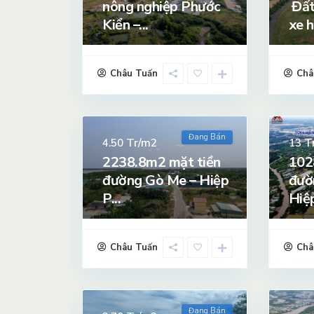
nông nghiệp Phước
Đất
Kiển –...
xe h
Châu Tuấn
Châ
Đang Bán
Tr/m2
T
4.50
13
2238.8m2 mặt tiền
102
đường Gò Me – Hiệp
đườ
P...
Hiệp
Châu Tuấn
Châ
Đang Bán