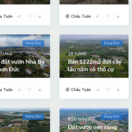
u Tuấn
Châu Tuấn
Đang Bán
Đang Bán
Tr/m2
tr/m2
18
 đất vườn Nhà Bè
Bán 1222m2 đất cây
hơn Đức
lâu năm có thổ cư
u Tuấn
Châu Tuấn
Đang Bán
Đang Bán
tr/m2
6.50
Đất vườn ven sông
ỷ