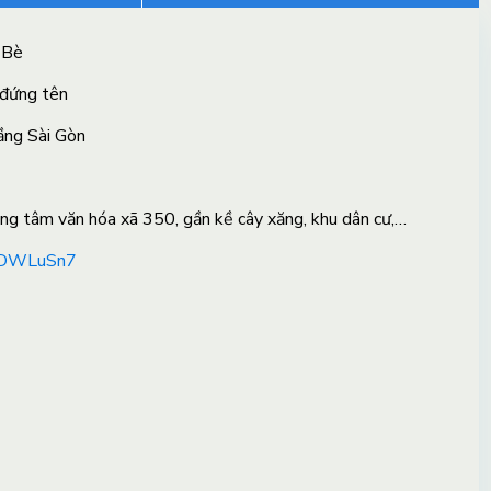
 Bè
 đứng tên
ầng Sài Gòn
 tâm văn hóa xã 350, gần kề cây xăng, khu dân cư,…
KdDWLuSn7