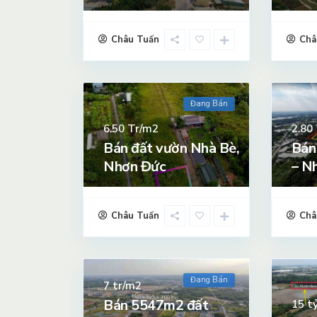
Châu Tuấn
Châ
Đang Bán
Tr/m2
6.50
2.80
Bán đất vườn Nhà Bè,
Bán
Nhơn Đức
– N
Châu Tuấn
Châ
Đang Bán
tr/m2
7
Bán 5547m2 đất
t
15