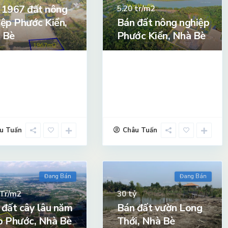
 1967 đất nông
tr/m2
5.20
iệp Phước Kiển,
Bán đất nông nghiệp
 Bè
Phước Kiển, Nhà Bè
u Tuấn
Châu Tuấn
Đang Bán
Đang Bán
Tr/m2
tỷ
30
 đất cây lâu năm
Bán đất vườn Long
p Phước, Nhà Bè
Thới, Nhà Bè