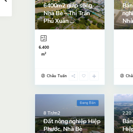
6400m2 giáp sông
Bán
Nhà Bè – Thị Trấn
ngh
Phú Xuân ...
Nhà
6.400
2
m
Châu Tuấn
Châ
Đang Bán
Tr/m2
8
2.20
Đất nông nghiệp Hiệp
Bán
Phước, Nhà Bè
Hiệ