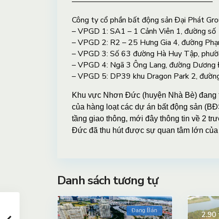
——————————————————
Công ty cổ phần bất động sản Đại Phát Gro
– VPGD 1: SA1 – 1 Cảnh Viên 1, đường số
– VPGD 2: R2 – 25 Hưng Gia 4, đường Ph
– VPGD 3: Số 63 đường Hà Huy Tập, phườ
– VPGD 4: Ngã 3 Ông Lang, đường Dương Đ
– VPGD 5: DP39 khu Dragon Park 2, đườn
Khu vực Nhơn Đức (huyện Nhà Bè) đang tr
của hàng loạt các dự án bất động sản (BĐS
tầng giao thông, mới đây thông tin về 2 
Đức đã thu hút được sự quan tâm lớn của 
Danh sách tương tự
Đang Bán
2.90