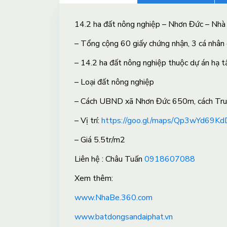
14.2 ha đất nông nghiệp – Nhơn Đức – Nhà
– Tổng cộng 60 giấy chứng nhận, 3 cá nhân
– 14.2 ha đất nông nghiệp thuộc dự án hạ t
– Loại đất nông nghiệp
– Cách UBND xã Nhơn Đức 650m, cách Trung
– Vị trí:
https://goo.gl/maps/Qp3wYd69
– Giá 5.5tr/m2
Liên hệ : Châu Tuấn
0918607088
X
em thêm:
www.NhaBe.360.com
www.batdongsandaiphat.vn