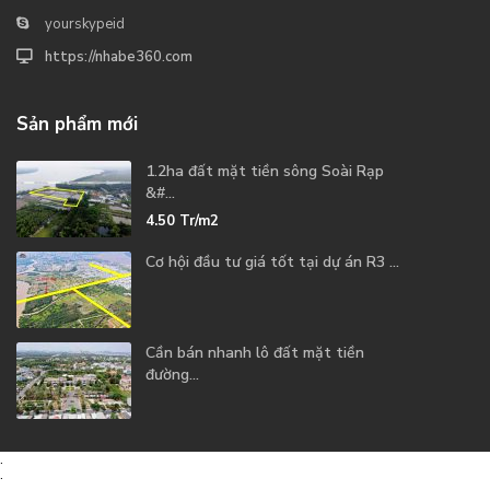
yourskypeid
https://nhabe360.com
Sản phẩm mới
1.2ha đất mặt tiền sông Soài Rạp
&#...
4.50
Tr/m2
Cơ hội đầu tư giá tốt tại dự án R3 ...
Cần bán nhanh lô đất mặt tiền
đường...
.
.
.