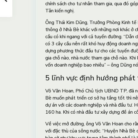
chính sách cho tư nhân tham gia, qua đó góp
Tân kiến nghị.
Ông Thái Kim Dũng, Trưởng Phòng Kinh tế h
thông ở Nhà Bè khác với những nơi khác ở c
cầu có khi ngang với cả tuyến đường. “Dẫn 
có 3 cây cầu nên rất khó huy động doanh ngh
dựng phương thức đầu tư cho các tuyến đườ
gia chỗ nào, nhà nước tham gia chỗ nào. Khi
vốn doanh nghiệp bao nhiêu” – ông Dũng nói
5 lĩnh vực định hướng phát 
Võ Văn Hoan, Phó Chủ tịch UBND TP, đã nêu
Bè muốn phát triển cơ sở hạ tầng tốt thì nê
dự án với các doanh nghiệp và nhà đầu tư. H
160 ha. Khi có nhà đầu tư xây dựng đề án cô
Về việc mở đường, ông Võ Văn Hoan cho rằn
với đặc thù của sông nước. “Huyện Nhà Bè có