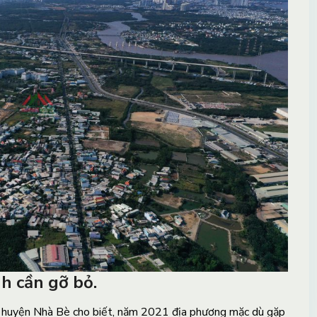
h cần gỡ bỏ.
huyện Nhà Bè cho biết, năm 2021 địa phương mặc dù gặp