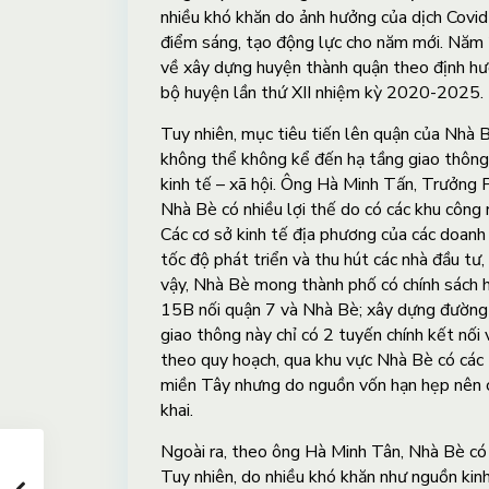
nhiều khó khăn do ảnh hưởng của dịch Covi
điểm sáng, tạo động lực cho năm mới. Năm 
về xây dựng huyện thành quận theo định hư
bộ huyện lần thứ XII nhiệm kỳ 2020-2025.
Tuy nhiên, mục tiêu tiến lên quận của Nhà B
không thể không kể đến hạ tầng giao thông h
kinh tế – xã hội. Ông Hà Minh Tấn, Trưởng 
Nhà Bè có nhiều lợi thế do có các khu công 
Các cơ sở kinh tế địa phương của các doanh
tốc độ phát triển và thu hút các nhà đầu tư, 
vậy, Nhà Bè mong thành phố có chính sách h
15B nối quận 7 và Nhà Bè; xây dựng đường 
giao thông này chỉ có 2 tuyến chính kết nối
theo quy hoạch, qua khu vực Nhà Bè có các 
miền Tây nhưng do nguồn vốn hạn hẹp nên c
khai.
Ngoài ra, theo ông Hà Minh Tân, Nhà Bè có
Tuy nhiên, do nhiều khó khăn như nguồn kinh 