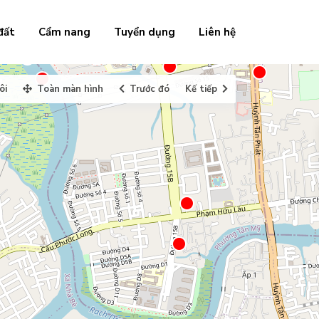
đất
Cẩm nang
Tuyển dụng
Liên hệ
ôi
Toàn màn hình
Trước đó
Kế tiếp