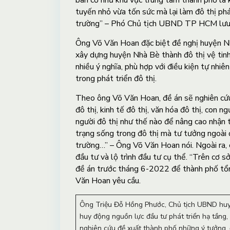
bàn cờ như khu vực trung tâm thành phố là k
tuyến nhỏ vừa tốn sức mà lại làm đô thị ph
trường” – Phó Chủ tịch UBND TP HCM lưu 
Ông Võ Văn Hoan đặc biệt đề nghị huyện Nh
xây dựng huyện Nhà Bè thành đô thị vệ tin
nhiều ý nghĩa, phù hợp với điều kiện tự nhi
trong phát triển đô thị.
Theo ông Võ Văn Hoan, đề án sẽ nghiên cứu 
đô thị, kinh tế đô thị, văn hóa đô thị, con n
người đô thị như thế nào để nâng cao nhận t
trạng sống trong đô thị mà tư tưởng ngoài đ
trường…” – Ông Võ Văn Hoan nói. Ngoài ra, c
đầu tư và lộ trình đầu tư cụ thể. “Trên cơ 
đề án trước tháng 6-2022 để thành phố tổ
Văn Hoan yêu cầu.
Ông Triệu Đỗ Hồng Phước, Chủ tịch UBND huyệ
huy động nguồn lực đầu tư phát triển hạ tầng,
nghiên cứu đề xuất thành phố những ý tưởng, 