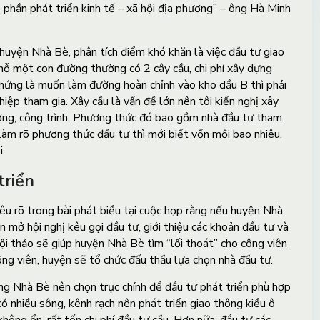
 phần phát triển kinh tế – xã hội địa phương” – ông Hà Minh
uyện Nhà Bè, phân tích điểm khó khăn là việc đầu tư giao
hỗ một con đường thường có 2 cây cầu, chi phí xây dựng
chứng là muốn làm đường hoàn chỉnh vào kho dầu B thì phải
iệp tham gia. Xây cầu là vấn đề lớn nên tôi kiến nghị xây
ng, công trình. Phương thức đó bao gồm nhà đầu tư tham
 làm rõ phương thức đầu tư thì mới biết vốn mồi bao nhiêu,
.
triển
 rõ trong bài phát biểu tại cuộc họp rằng nếu huyện Nhà
n mở hội nghị kêu gọi đầu tư, giới thiệu các khoản đầu tư và
ội thảo sẽ giúp huyện Nhà Bè tìm “lối thoát” cho công viên
ng viên, huyện sẽ tổ chức đấu thầu lựa chọn nhà đầu tư.
g Nhà Bè nên chọn trục chính để đầu tư phát triển phù hợp
 nhiều sông, kênh rạch nên phát triển giao thông kiểu ô