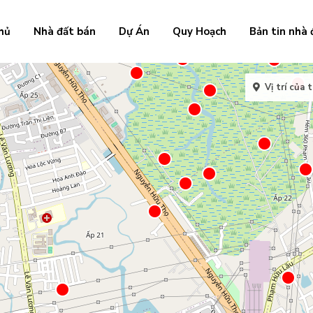
hủ
Nhà đất bán
Dự Án
Quy Hoạch
Bản tin nhà 
Vị trí của t