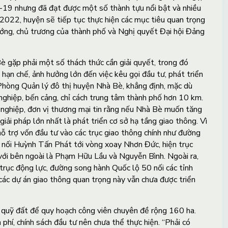
d-19 nhưng đã đạt được một số thành tựu nổi bật và nhiều
2022, huyện sẽ tiếp tục thực hiện các mục tiêu quan trọng
ớng, chủ trương của thành phố và Nghị quyết Đại hội Đảng
è gặp phải một số thách thức cần giải quyết, trong đó
ạn chế, ảnh hưởng lớn đến việc kêu gọi đầu tư, phát triển
Phòng Quản lý đô thị huyện Nhà Bè, khẳng định, mặc dù
nghiệp, bến cảng, chỉ cách trung tâm thành phố hơn 10 km.
 nghiệp, đơn vị thương mại tin rằng nếu Nhà Bè muốn tăng
giải pháp lớn nhất là phát triển cơ sở hạ tầng giao thông. Vì
ỗ trợ vốn đầu tư vào các trục giao thông chính như đường
nối Huỳnh Tấn Phát tới vòng xoay Nhơn Đức, hiện trục
 với bên ngoài là Phạm Hữu Lầu và Nguyễn Bình. Ngoài ra,
trục động lực, đường song hành Quốc lộ 50 nối các tỉnh
ác dự án giao thông quan trọng này vẫn chưa được triển
 quỹ đất để quy hoạch công viên chuyên đề rộng 160 ha.
phí, chính sách đầu tư nên chưa thể thực hiện. “Phải có