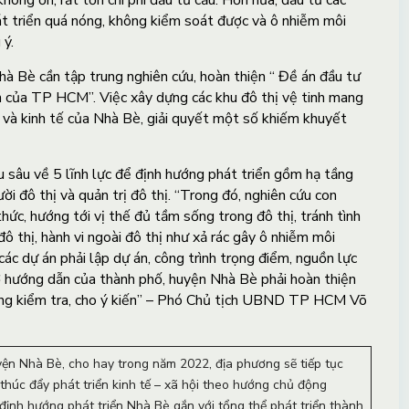
hông ổn, rất tốn chi phí đầu tư cầu. Hơn nữa, đầu tư các
át triển quá nóng, không kiểm soát được và ô nhiễm môi
ý.
à Bè cần tập trung nghiên cứu, hoàn thiện “ Đề án đầu tư
h của TP HCM”. Việc xây dựng các khu đô thị vệ tinh mang
ên và kinh tế của Nhà Bè, giải quyết một số khiếm khuyết
sâu về 5 lĩnh lực để định hướng phát triển gồm hạ tầng
gười đô thị và quản trị đô thị. “Trong đó, nghiên cứu con
hức, hướng tới vị thế đủ tầm sống trong đô thị, tránh tình
ô thị, hành vi ngoài đô thị như xả rác gây ô nhiễm môi
ác dự án phải lập dự án, công trình trọng điểm, nguồn lực
sở hướng dẫn của thành phố, huyện Nhà Bè phải hoàn thiện
ng kiểm tra, cho ý kiến” – Phó Chủ tịch UBND TP HCM Võ
n Nhà Bè, cho hay trong năm 2022, địa phương sẽ tiếp tục
 thúc đẩy phát triển kinh tế – xã hội theo hướng chủ động
định hướng phát triển Nhà Bè gắn với tổng thể phát triển thành