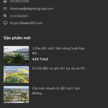
0918607088
chautuan@daiphatgroup.com
yourskypeid
https://nhabe360.com
Sản phẩm mới
1.2ha đất mặt tiền sông Soài Rạp
&#...
4.50
Tr/m2
Cơ hội đầu tư giá tốt tại dự án R3 ...
Cần bán nhanh lô đất mặt tiền
đường...