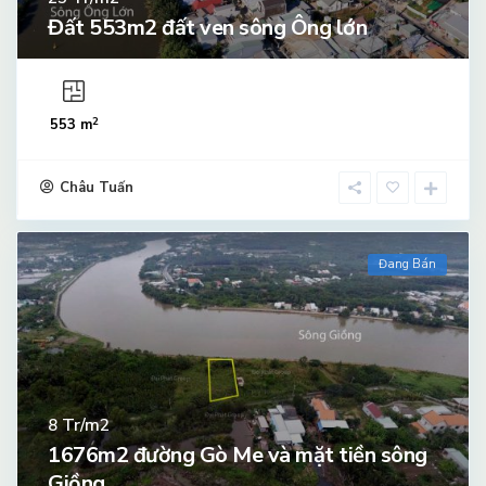
Đất 553m2 đất ven sông Ông lớn
2
553 m
Châu Tuấn
Đang Bán
Tr/m2
8
1676m2 đường Gò Me và mặt tiền sông
Giồng