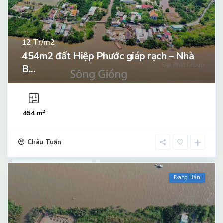
Tr/m2
12
454m2 đất Hiệp Phước giáp rạch – Nhà
B...
2
454 m
Châu Tuấn
Đang Bán