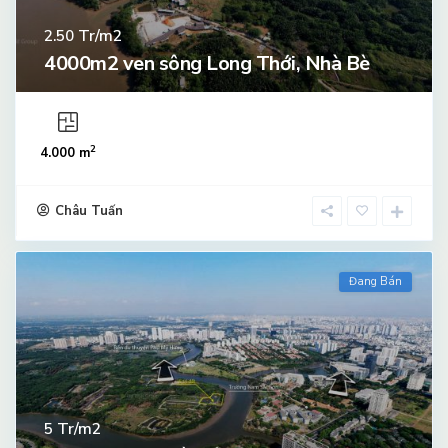
Tr/m2
2.50
4000m2 ven sông Long Thới, Nhà Bè
2
4.000 m
Châu Tuấn
Đang Bán
Tr/m2
5