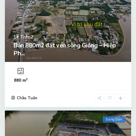
Tr/m2
14
Bán 880m2 đất ven sông Giồng – Hiệp
Ph...
2
880 m
Châu Tuấn
Đang Bán