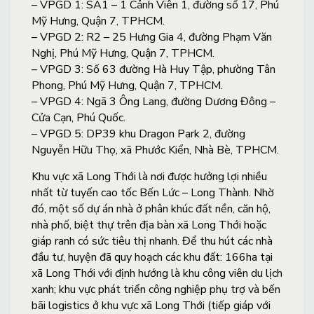
– VPGD 1: SA1 – 1 Cảnh Viên 1, đường số 17, Phú
Mỹ Hưng, Quận 7, TPHCM.
– VPGD 2: R2 – 25 Hưng Gia 4, đường Phạm Văn
Nghị, Phú Mỹ Hưng, Quận 7, TPHCM.
– VPGD 3: Số 63 đường Hà Huy Tập, phường Tân
Phong, Phú Mỹ Hưng, Quận 7, TPHCM.
– VPGD 4: Ngã 3 Ông Lang, đường Dương Đông –
Cửa Cạn, Phú Quốc.
– VPGD 5: DP39 khu Dragon Park 2, đường
Nguyễn Hữu Thọ, xã Phước Kiển, Nhà Bè, TPHCM.
Khu vực xã Long Thới là nơi được hưởng lợi nhiều
nhất từ tuyến cao tốc Bến Lức – Long Thành. Nhờ
đó, một số dự án nhà ở phân khúc đất nền, căn hộ,
nhà phố, biệt thự trên địa bàn xã Long Thới hoặc
giáp ranh có sức tiêu thị nhanh. Để thu hút các nhà
đầu tư, huyện đã quy hoạch các khu đất: 166ha tại
xã Long Thới với định hướng là khu công viên du lịch
xanh; khu vực phát triển công nghiệp phụ trợ và bến
bãi logistics ở khu vực xã Long Thới (tiếp giáp với