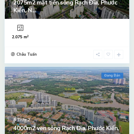
2075m2 mặt tiền sông Rạch Đĩa, Phước
Kiển, N...
2
2.075 m
Châu Tuấn
Đang Bán
Tr/m2
8
4000m2 ven sông Rạch Đĩa, Phước Kiển,