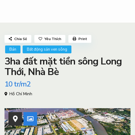
Chia Sẻ
Yêu Thích
Print
Bán
Bất động sản ven sông
3ha đất mặt tiền sông Long
Thới, Nhà Bè
10
tr/m2
Hồ Chí Minh