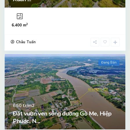
2
6.400 m
Châu Tuấn
Đang Bán
tr/m2
6.50
Đất vườn ven sông đường Gò Me, Hiệp
Phước, N...