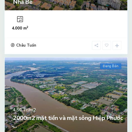
Nhà Bè
2
4.000 m
Châu Tuấn
Đang Bán
Tr/m2
4.50
2000m2 mặt tiền và mặt sông Hiệp Phước
̵...