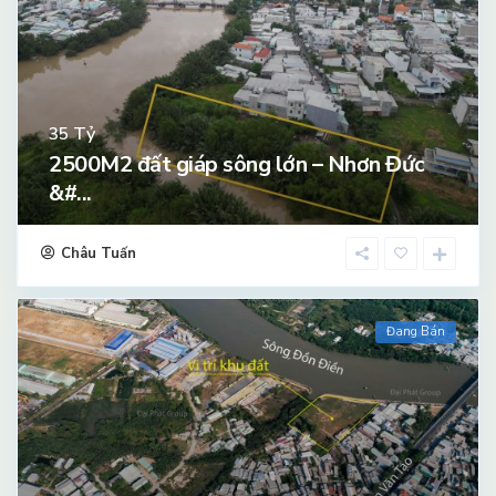
Tỷ
35
2500M2 đất giáp sông lớn – Nhơn Đức
&#...
Châu Tuấn
Đang Bán