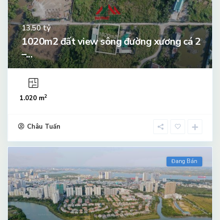
tỷ
13.50
1020m2 đất view sông đường xương cá 2
–...
2
1.020 m
Châu Tuấn
Đang Bán