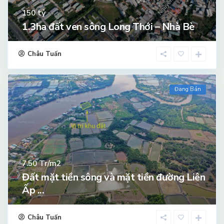
tỷ
150
1.3ha đất ven sông Long Thới – Nhà Bè
Châu Tuấn
Đang Bán
Tr/m2
7.50
Đất mặt tiền sông và mặt tiền đường Liên
Ấp ...
Châu Tuấn