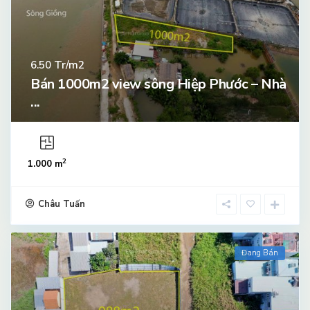
Tr/m2
6.50
Bán 1000m2 view sông Hiệp Phước – Nhà
...
2
1.000 m
Châu Tuấn
Đang Bán