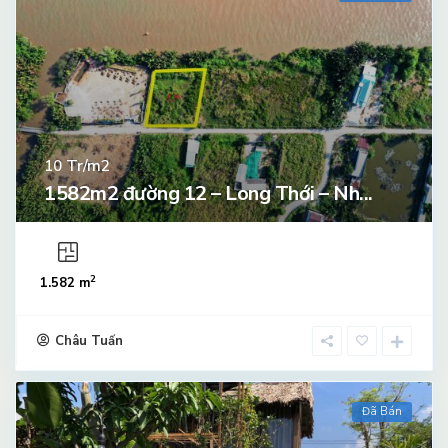
Tr/m2
10
1582m2 đường 12 – Long Thới – Nh...
2
1.582 m
Châu Tuấn
Đã Bán