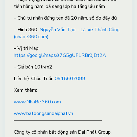
tiền hằng năm, đã sang lấp hạ tầng lâu năm
– Chủ tư nhân đứng tên đã 20 năm, sổ đỏ đầy đủ
– Hình 360:
Nguyễn Văn Tạo – Lái xe Thành Công
(nhabe360.com)
– Vị trí Map:
https://goo.gl/maps/a7G5gUF1RBr9jDt2A
– Giá bán 10tr/m2
Liên hệ: Châu Tuấn
0918607088
X
em thêm:
www.NhaBe.360.com
www.batdongsandaiphat.vn
——————————————————
Công ty cổ phần bất động sản Đại Phát Group.