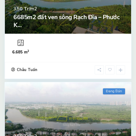
Tr/m2
3.50
6685m2 đất ven sông Rạch Đĩa – Phước
K...
2
6.685 m
Châu Tuấn
Đang Bán