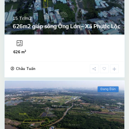
Tr/m2
15
626m2 giáp sông Ông Lớn – Xã Phước Lộc
2
626 m
Châu Tuấn
Đang Bán