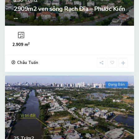
Tr/m2
3.50
2909m2 ven sông Rạch Đĩa – Phước Kiển
...
2
2.909 m
Châu Tuấn
Đang Bán
Tr/m2
25