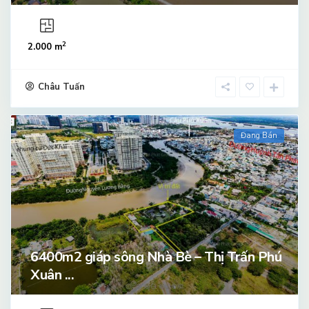
2
2.000 m
Châu Tuấn
Đang Bán
6400m2 giáp sông Nhà Bè – Thị Trấn Phú
Xuân ...