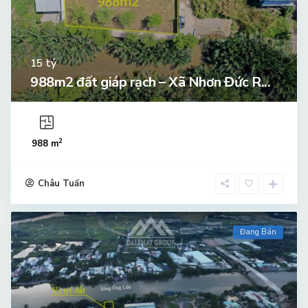
tỷ
15
988m2 đất giáp rạch – Xã Nhơn Đức R...
2
988 m
Châu Tuấn
Đang Bán