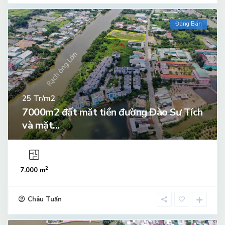
Đang Bán
Tr/m2
25
7000m2 đất măt tiền đường Đào Sư Tích
và mặt...
2
7.000 m
Châu Tuấn