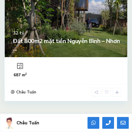
tỷ
32
Đất 800m2 mặt tiền Nguyễn Bình – Nhơn
...
2
687 m
Châu Tuấn
Châu Tuấn
Tìm kiếm