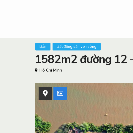
Bán
Bất động sản ven sông
1582m2 đường 12 –
Hồ Chí Minh