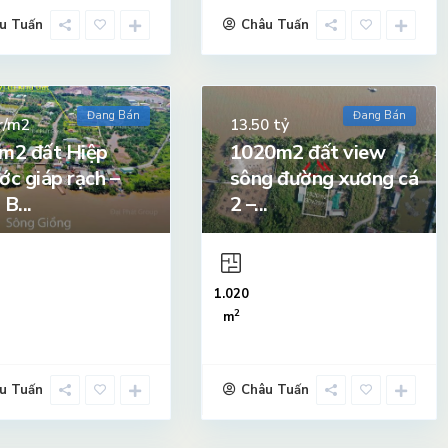
u Tuấn
Châu Tuấn
Đang Bán
Đang Bán
r/m2
tỷ
13.50
m2 đất Hiệp
1020m2 đất view
ớc giáp rạch –
sông đường xương cá
B...
2 –...
1.020
2
m
u Tuấn
Châu Tuấn