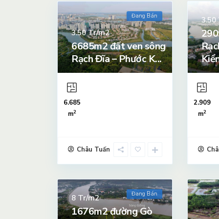
Đang Bán
3.50
290
Tr/m2
3.50
6685m2 đất ven sông
Rạc
Rạch Đĩa – Phước K...
Kiển 
6.685
2.909
2
2
m
m
Châu Tuấn
Châ
Đang Bán
Tr/m2
8
1676m2 đường Gò