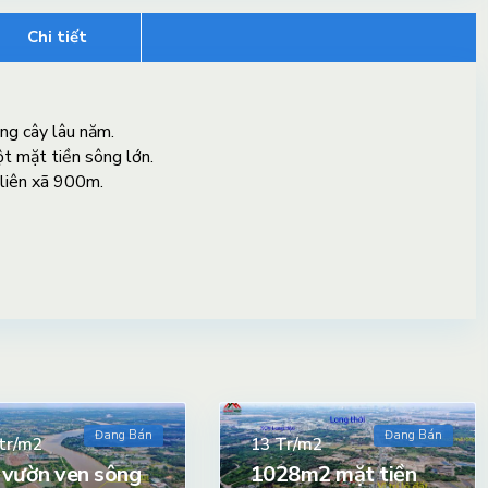
Chi tiết
ng cây lâu năm.
t mặt tiền sông lớn.
liên xã 900m.
Đang Bán
Đang Bán
tr/m2
Tr/m2
13
 vườn ven sông
1028m2 mặt tiền