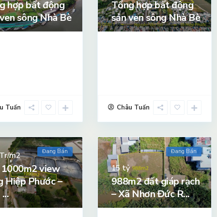
g hợp bất động
Tổng hợp bất động
 ven sông Nhà Bè
sản ven sông Nhà Bè
u Tuấn
Châu Tuấn
Đang Bán
Đang Bán
Tr/m2
 1000m2 view
tỷ
15
g Hiệp Phước –
988m2 đất giáp rạch
...
– Xã Nhơn Đức R...