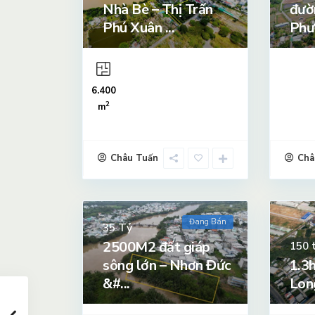
Nhà Bè – Thị Trấn
đườ
Phú Xuân ...
Phướ
6.400
2
m
Châu Tuấn
Châ
Đang Bán
Tỷ
35
2500M2 đất giáp
150
sông lớn – Nhơn Đức
1.3
&#...
Lon