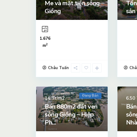
Me và mặt tiền sông
Tổn
Giồng
sản
1.676
2
m
Châu Tuấn
Châ
Đang Bán
Tr/m2
14
6.50
Bán 880m2 đất ven
Bán
sông Giồng – Hiệp
sôn
Ph...
Nhà 