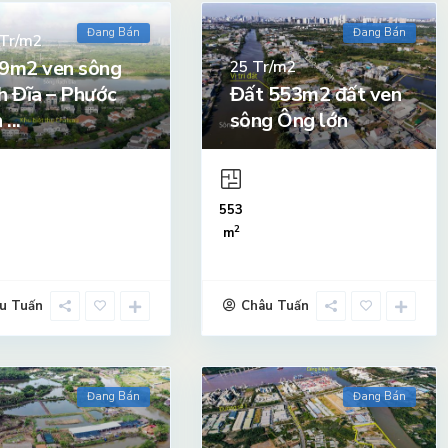
Đang Bán
Đang Bán
Tr/m2
9m2 ven sông
Tr/m2
25
h Đĩa – Phước
Đất 553m2 đất ven
...
sông Ông lớn
553
2
m
u Tuấn
Châu Tuấn
Đang Bán
Đang Bán