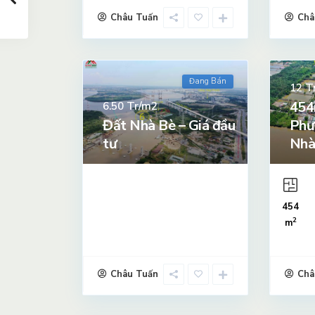
Châu Tuấn
Châ
Đang Bán
T
12
454
Tr/m2
6.50
Đất Nhà Bè – Giá đầu
Phư
tư
Nhà 
454
2
m
Châu Tuấn
Châ