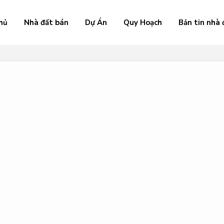
hủ
Nhà đất bán
Dự Án
Quy Hoạch
Bản tin nhà 