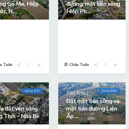
ng Gò Me, Hiệp
đường, mặt tiền sông
c, N...
Hiệp Ph...
u Tuấn
Châu Tuấn
Đang Bán
Đang Bán
Tr/m2
7.50
Đất mặt tiền sông và
tỷ
ha đất ven sông
mặt tiền đường Liên
g Thới – Nhà Bè
Ấp ...