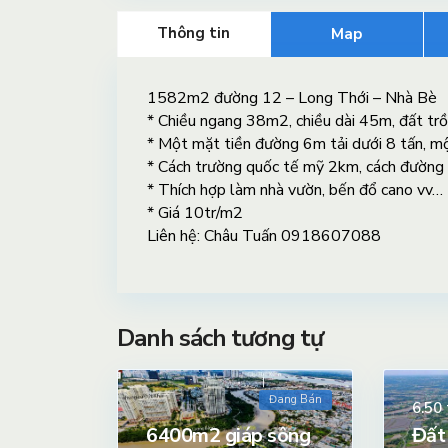
Thông tin
Map
1582m2 đường 12 – Long Thới – Nhà Bè
* Chiều ngang 38m2, chiều dài 45m, đất trồ
* Một mặt tiền đường 6m tải dưới 8 tấn, mộ
* Cách trường quốc tế mỹ 2km, cách đường 
* Thích hợp làm nhà vườn, bến đổ cano vv…
* Giá 10tr/m2
Liên hệ: Châu Tuấn 0918607088
Danh sách tương tự
Đang Bán
6.50
6400m2 giáp sông
Đất