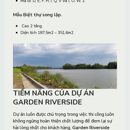
Mã lô: D, E, F, H, I, Q, V và J, O, W, Z
Mẫu Biệt thự song lập.
Cao 2 tầng.
Diện tích 187,5m2 – 351,6m2.
TIỀM NĂNG CỦA DỰ ÁN
GARDEN RIVERSIDE
Dự án luôn được chú trọng trong việc thi công luôn
không ngừng hoàn thiện chất lượng để đem lại sự
hài lòng nhất cho khách hàng.
Garden Riverside