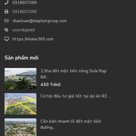
0918607088
0918607088
chautuan@daiphatgroup.com
yourskypeid
https://nhabe360.com
Sản phẩm mới
1.2ha đất mặt tiền sông Soài Rạp
&#...
4.50
Tr/m2
Cơ hội đầu tư giá tốt tại dự án R3 ...
Cần bán nhanh lô đất mặt tiền
đường...