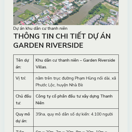
Dự án khu dân cư thanh niên
THÔNG TIN CHI TIẾT DỰ ÁN
GARDEN RIVERSIDE
Tên dự
Khu dân cư thanh niên –
Garden Riverside
án:
Villas
.
Vị trí:
nằm trên trục đường Phạm Hùng nối dài, xã
Phước Lộc, huyện Nhà Bè
Chủ đầu
Công ty cổ phần đầu tư xây dựng Thanh
tư:
Niên
Quy mô
35ha, quy mô dân số dự kiến: 4.100 người
dự án: