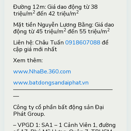
Đường 12m: Giá dao động từ 38
2
2
triệu/m
đến 42 triệu/m
Mặt tiền Nguyễn Lương Bằng: Giá dao
2
2
động từ 45 triệu/m
đến 55 triệu/m
Liên hệ: Châu Tuấn
0918607088
để
cập giá mới nhất
Xem thêm:
www.NhaBe.360.com
www.batdongsandaiphat.vn
—————————————————
—
Công ty cổ phần bất động sản Đại
Phát Group.
– VPGD 1: SA1 – 1 Cảnh Viên 1, đường