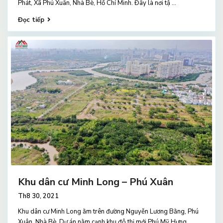
Phát, Xã Phú Xuân, Nhà Bè, Hồ Chí Minh. Đây là nơi tậ
...
Đọc tiếp
Khu dân cư Minh Long – Phú Xuân
Th8 30, 2021
Khu dân cư Minh Long ằm trên đường Nguyễn Lương Bằng, Phú
Xuân, Nhà Bè. Dự án nằm cạnh khu đô thị mới Phú Mỹ Hưng,
...