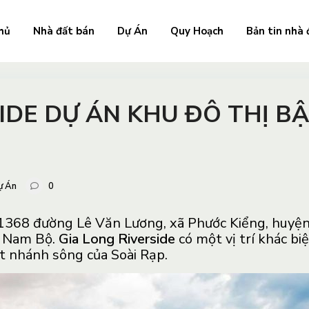
hủ
Nhà đất bán
Dự Án
Quy Hoạch
Bản tin nhà 
IDE DỰ ÁN KHU ĐÔ THỊ B
ự Án
0
ố 1368 đường Lê Văn Lương, xã Phước Kiểng, huyện
y Nam Bộ.
Gia Long Riverside
có một vị trí khác bi
t nhánh sông của Soài Rạp.