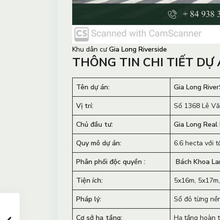
Khu dân cư
Gia Long Riverside
THÔNG TIN CHI TIẾT DỰ 
Tên dự án:
Gia Long River
Vị trí:
Số 1368 Lê Vă
Chủ đầu tư:
Gia Long Real
Quy mô dự án:
6.6 hecta với 
Phân phối độc quyền :
Bách Khoa La
Tiện ích:
5x16m, 5x17m,
Pháp lý:
Sổ đỏ từng nền
Cơ sở hạ tầng:
Hạ tầng hoàn t