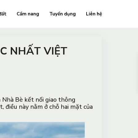
đất
Cẩm nang
Tuyển dụng
Liên hệ
ẬC NHẤT VIỆT
 Nhà Bè kết nối giao thông
ệt, điều này nằm ở chỗ hai mặt của