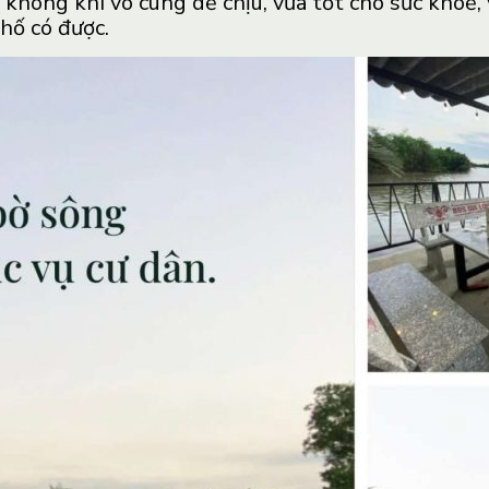
không khí vô cùng dễ chịu, vừa tốt cho sức khoẻ
hố có được.