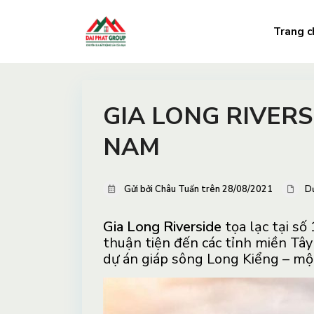
Trang c
GIA LONG RIVERS
NAM
Gửi bởi Châu Tuấn trên 28/08/2021
D
Gia Long Riverside
tọa lạc tại s
thuận tiện đến các tỉnh miền Tâ
dự án giáp sông Long Kiểng – mộ