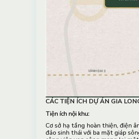
CÁC TIỆN ÍCH DỰ ÁN GIA LON
Tiện ích nội khu:
Cơ sở hạ tầng hoàn thiện, điện â
đảo sinh thái với ba mặt giáp sô