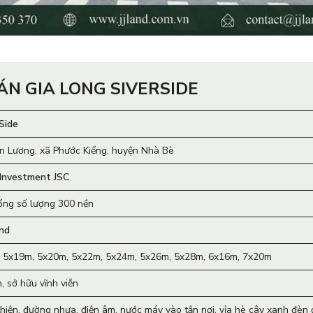
ÁN GIA LONG SIVERSIDE
Side
n Lương, xã Phước Kiểng, huyện Nhà Bè
 Investment JSC
tổng số lượng 300 nền
nd
 5x19m, 5x20m, 5x22m, 5x24m, 5x26m, 5x28m, 6x16m, 7x20m
, sở hữu vĩnh viễn
hiện, đường nhựa, điện âm, nước máy vào tận nơi, vỉa hè cây xanh đèn