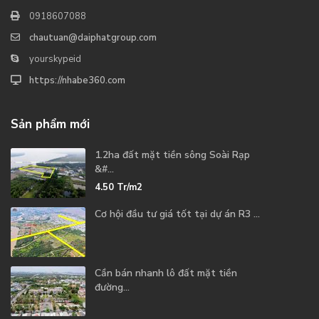
0918607088
chautuan@daiphatgroup.com
yourskypeid
https://nhabe360.com
Sản phẩm mới
1.2ha đất mặt tiền sông Soài Rạp
&#...
4.50
Tr/m2
Cơ hội đầu tư giá tốt tại dự án R3 ...
Cần bán nhanh lô đất mặt tiền
đường...