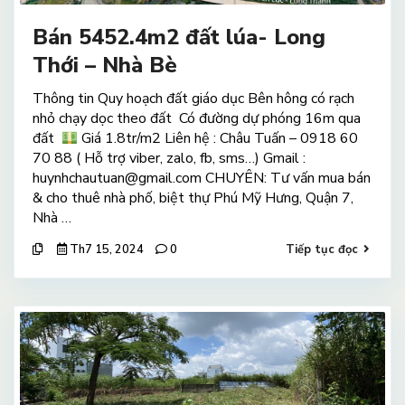
Bán 5452.4m2 đất lúa- Long
Thới – Nhà Bè
Thông tin Quy hoạch đất giáo dục Bên hông có rạch
nhỏ chạy dọc theo đất Có đường dự phóng 16m qua
đất
Giá 1.8tr/m2 Liên hệ : Châu Tuấn – 0918 60
70 88 ( Hỗ trợ viber, zalo, fb, sms…) Gmail :
huynhchautuan@gmail.com CHUYÊN: Tư vấn mua bán
& cho thuê nhà phố, biệt thự Phú Mỹ Hưng, Quận 7,
Nhà …
Th7 15, 2024
0
Tiếp tục đọc