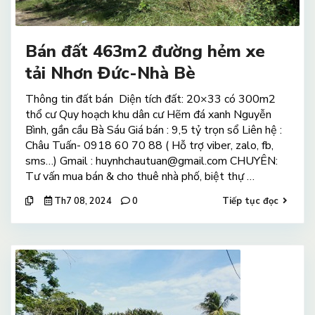
Bán đất 463m2 đường hẻm xe
tải Nhơn Đức-Nhà Bè
Thông tin đất bán Diện tích đất: 20×33 có 300m2
thổ cư Quy hoạch khu dân cư Hẽm đá xanh Nguyễn
Bình, gần cầu Bà Sáu Giá bán : 9,5 tỷ trọn sổ Liên hệ :
Châu Tuấn- 0918 60 70 88 ( Hỗ trợ viber, zalo, fb,
sms…) Gmail : huynhchautuan@gmail.com CHUYÊN:
Tư vấn mua bán & cho thuê nhà phố, biệt thự …
Th7 08, 2024
0
Tiếp tục đọc