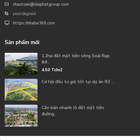
chautuan@daiphatgroup.com
yourskypeid
https://nhabe360.com
Sản phẩm mới
1.2ha đất mặt tiền sông Soài Rạp
&#...
4.50
Tr/m2
Cơ hội đầu tư giá tốt tại dự án R3 ...
Cần bán nhanh lô đất mặt tiền
đường...
.