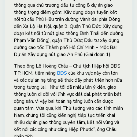
thông qua chủ trương đầu tư công 8 dự án giao
thông trọng điểm gồm: Xây dựng đoạn tuyến kết
nối từ cầu Phú Hữu trên đường Vành đai phía Đông
đến Xa Lộ Hà Nội, quận 9, Quận Thủ Đức; Xây dựng
đoạn kết nối từ nút giao thông Bình Thái đến đường
Phạm Văn Đồng), quận Thủ Đức; Đầu tư xây dựng
đường cao tốc Thành phố Hồ Chí Minh – Mộc Bài;
Dự án Xây dựng nút giao An Phú (Giai đoạn 1).
Theo ông Lê Hoàng Châu – Chủ tịch Hiệp hội BĐS
TP.HCM, tiềm năng
BĐS
của khu vực này còn lớn
và các dự án hạ tầng sẽ thúc đẩy phát triển hơn nữa
trong tương lai. “Như tôi đã nhiều lần ý kiến, giao
thông luôn đi đôi với lĩnh vực đất đai, phát triển bất
động sản, vì vậy bài toán hạ tầng luôn cần được
quan tâm. Vừa qua, khi Thủ tướng vào các tỉnh miền
Nam, chúng tôi cũng kiến nghị tiếp tục triển khai
nhiều dự án giao thông xuyên tâm, kết nối vùng và
kết nối các cảng như cảng Hiệp Phước”, ông Châu
phân tích.