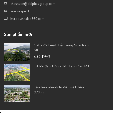
chautuan@daiphatgroup.com
yourskypeid
https://nhabe360.com
Sản phẩm mới
1.2ha đất mặt tiền sông Soài Rạp
&#...
4.50
Tr/m2
Cơ hội đầu tư giá tốt tại dự án R3 ...
Cần bán nhanh lô đất mặt tiền
đường...
.