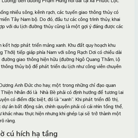
 Lương) đến đường Phạm Hùng nối dài tại xã Phước Lộc.
hống nhiều sông, kênh rạch, các tuyến giao thông thủy có
miền Tây Nam bộ. Do đó, đầu tư các công trình thủy, khai
ợp với du lịch đường thủy cũng là một gợi ý đáng được các
ịch kết hợp phát triển mảng xanh. Khu đất quy hoạch khu
ng Thới) tiếp giáp phía Nam với sông Rạch Dơi có chiều dài
i đường giao thông hiện hữu (đường Ngô Quang Thắm, lộ
o thông thủy bộ để phát triển du lịch như công viên chuyên
ương Anh Đức cho hay, một trong những chỉ đạo quan
 Thiện Nhân đó là Nhà Bè phải có định hướng để tương lai
ện có điểm đặc biệt, đó là “xanh”. Khi phát triển đô thị,
 dự án bất động sản, chính quyền phải có cái nhìn tổng thể,
ư khác nhau thực hiện nhưng khi ghép lại sẽ trở thành một
rõ ràng.
ờ cú hích hạ tầng