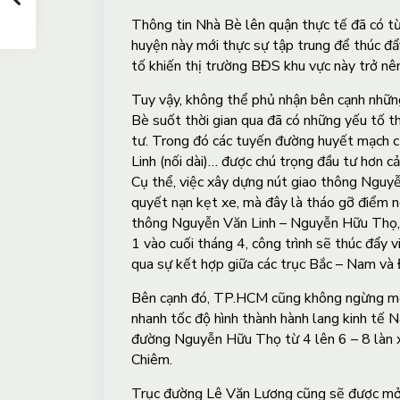
Thông tin Nhà Bè lên quận thực tế đã có từ 
huyện này mới thực sự tập trung để thúc đẩ
tố khiến thị trường BĐS khu vực này trở nên
Tuy vậy, không thể phủ nhận bên cạnh những
Bè suốt thời gian qua đã có những yếu tố t
tư. Trong đó các tuyến đường huyết mạch
Linh (nối dài)… được chú trọng đầu tư hơn cả
Cụ thể, việc xây dựng nút giao thông Nguy
quyết nạn kẹt xe, mà đây là tháo gỡ điểm n
thông Nguyễn Văn Linh – Nguyễn Hữu Thọ, 
1 vào cuối tháng 4, công trình sẽ thúc đẩy
qua sự kết hợp giữa các trục Bắc – Nam và
Bên cạnh đó, TP.HCM cũng không ngừng mở
nhanh tốc độ hình thành hành lang kinh tế
đường Nguyễn Hữu Thọ từ 4 lên 6 – 8 làn xe
Chiêm.
Trục đường Lê Văn Lương cũng sẽ được mở 