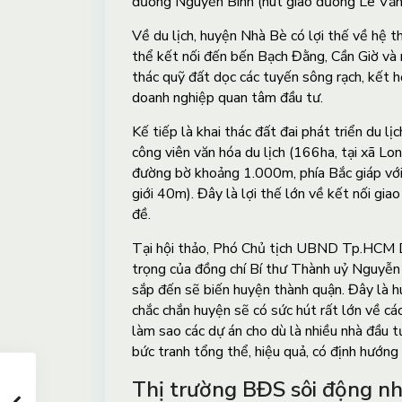
đường Nguyễn Bình (nút giao đường Lê Văn
Về du lịch, huyện Nhà Bè có lợi thế về hệ t
thể kết nối đến bến Bạch Đằng, Cần Giờ và 
thác quỹ đất dọc các tuyến sông rạch, kết h
doanh nghiệp quan tâm đầu tư.
Kế tiếp là khai thác đất đai phát triển du l
công viên văn hóa du lịch (166ha, tại xã Lo
đường bờ khoảng 1.000m, phía Bắc giáp vớ
giới 40m). Đây là lợi thế lớn về kết nối gia
đề.
Tại hội thảo, Phó Chủ tịch UBND Tp.HCM D
trọng của đồng chí Bí thư Thành uỷ Nguyễn
sắp đến sẽ biến huyện thành quận. Đây là huy
chắc chắn huyện sẽ có sức hút rất lớn về các
làm sao các dự án cho dù là nhiều nhà đầu t
bức tranh tổng thể, hiệu quả, có định hướng 
Thị trường BĐS sôi động nh