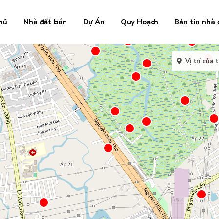
hủ
Nhà đất bán
Dự Án
Quy Hoạch
Bản tin nhà 
Vị trí của t