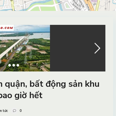
n quận, bất động sản khu
ao giờ hết
n tức
0