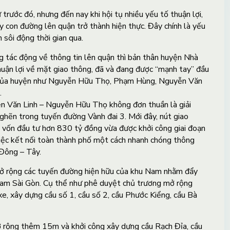
trước đó, nhưng đến nay khi hội tụ nhiều yếu tố thuận lợi,
y con đường lên quận trở thành hiện thực. Đây chính là yếu
 sôi động thời gian qua.
 tác động về thông tin lên quận thì bản thân huyện Nhà
huận lợi về mặt giao thông, đã và đang được “mạnh tay” đầu
 của huyện như Nguyễn Hữu Thọ, Phạm Hùng, Nguyễn Văn
.
ễn Văn Linh – Nguyễn Hữu Thọ không đơn thuần là giải
ghẽn trong tuyến đường Vành đai 3. Mới đây, nút giao
vốn đầu tư hơn 830 tỷ đồng vừa được khởi công giai đoạn
 việc kết nối toàn thành phố một cách nhanh chóng thông
 Đông – Tây.
 rộng các tuyến đường hiện hữu của khu Nam nhằm đẩy
 Nam Sài Gòn. Cụ thể như phê duyệt chủ trương mở rộng
, xây dựng cầu số 1, cầu số 2, cầu Phước Kiểng, cầu Bà
rộng thêm 15m và khởi công xây dựng cầu Rạch Đỉa, cầu