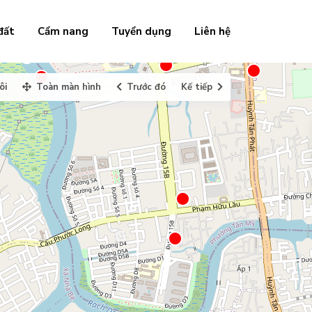
đất
Cẩm nang
Tuyển dụng
Liên hệ
ôi
Toàn màn hình
Trước đó
Kế tiếp