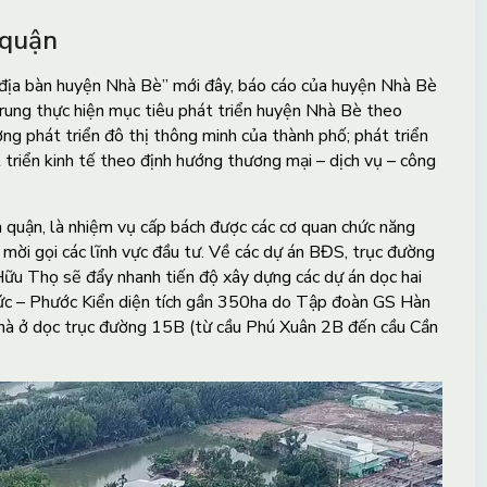
 quận
ên địa bàn huyện Nhà Bè” mới đây, báo cáo của huyện Nhà Bè
trung thực hiện mục tiêu phát triển huyện Nhà Bè theo
ng phát triển đô thị thông minh của thành phố; phát triển
 triển kinh tế theo định hướng thương mại – dịch vụ – công
 quận, là nhiệm vụ cấp bách được các cơ quan chức năng
 mời gọi các lĩnh vực đầu tư. Về các dự án BĐS, trục đường
u Thọ sẽ đẩy nhanh tiến độ xây dựng các dự án dọc hai
Đức – Phước Kiển diện tích gần 350ha do Tập đoàn GS Hàn
 nhà ở dọc trục đường 15B (từ cầu Phú Xuân 2B đến cầu Cần