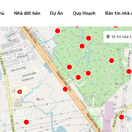
hủ
Nhà đất bán
Dự Án
Quy Hoạch
Bản tin nhà 
Vị trí của t