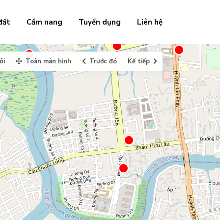
đất
Cẩm nang
Tuyển dụng
Liên hệ
ôi
Toàn màn hình
Trước đó
Kế tiếp