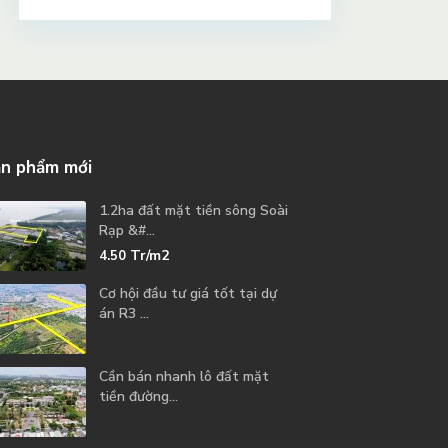
n phẩm mới
1.2ha đất mặt tiền sông Soài
Rạp &#...
Tr/m2
4.50
Cơ hội đầu tư giá tốt tại dự
án R3 ...
Cần bán nhanh lô đất mặt
tiền đường...