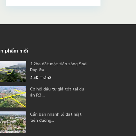
n phẩm mới
1.2ha đất mặt tiền sông Soài
Rạp &#...
Tr/m2
4.50
Cơ hội đầu tư giá tốt tại dự
án R3 ...
Cần bán nhanh lô đất mặt
tiền đường...