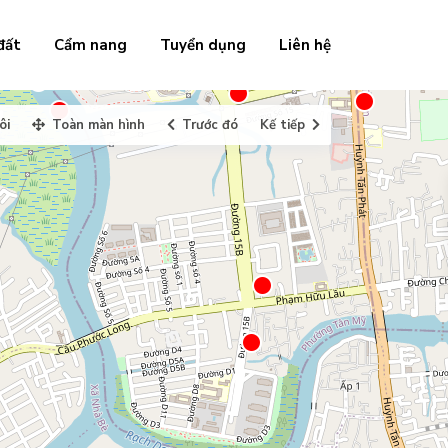
đất
Cẩm nang
Tuyển dụng
Liên hệ
ôi
Toàn màn hình
Trước đó
Kế tiếp