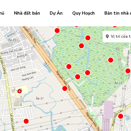
hủ
Nhà đất bán
Dự Án
Quy Hoạch
Bản tin nhà 
Vị trí của t