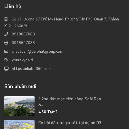
Liên hệ
Số 17, Đường 17 Phú Mỹ Hưng, Phường Tân Phú, Quận 7, Thành
Phố Hồ Chí Minh
0918607088
0918607088
chautuan@daiphatgroup.com
yourskypeid
https://nhabe360.com
Sản phẩm mới
1.2ha đất mặt tiền sông Soài Rạp
&#...
4.50
Tr/m2
Cơ hội đầu tư giá tốt tại dự án R3 ...