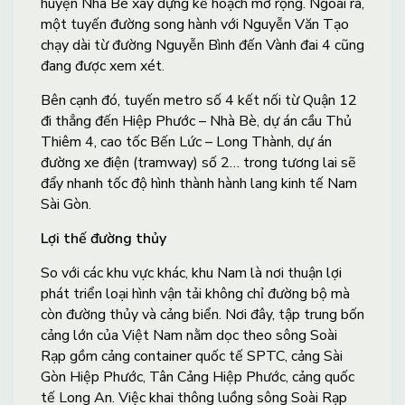
huyện Nhà Bè xây dựng kế hoạch mở rộng. Ngoài ra,
một tuyến đường song hành với Nguyễn Văn Tạo
chạy dài từ đường Nguyễn Bình đến Vành đai 4 cũng
đang được xem xét.
Bên cạnh đó, tuyến metro số 4 kết nối từ Quận 12
đi thẳng đến Hiệp Phước – Nhà Bè, dự án cầu Thủ
Thiêm 4, cao tốc Bến Lức – Long Thành, dự án
đường xe điện (tramway) số 2… trong tương lai sẽ
đẩy nhanh tốc độ hình thành hành lang kinh tế Nam
Sài Gòn.
Lợi thế đường thủy
So với các khu vực khác, khu Nam là nơi thuận lợi
phát triển loại hình vận tải không chỉ đường bộ mà
còn đường thủy và cảng biển. Nơi đây, tập trung bốn
cảng lớn của Việt Nam nằm dọc theo sông Soài
Rạp gồm cảng container quốc tế SPTC, cảng Sài
Gòn Hiệp Phước, Tân Cảng Hiệp Phước, cảng quốc
tế Long An. Việc khai thông luồng sông Soài Rạp